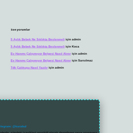
Son yorumlar
5 Aylık Bebek Ne Sıklıkta Beslenmeli
için
admin
5 Aylık Bebek Ne Sıklıkta Beslenmeli
için
Koca
Ev Hanımı Çalışmıyor Belgesi Nasıl Alınır
için
admin
Ev Hanımı Çalışmıyor Belgesi Nasıl Alınır
için
Sarsılmaz
Tdk Çalıkuşu Nasıl Yazılır
için
admin
elegram: @karabul
denle, sitedeki içerikleri proaktif olarak denetleme veya araştırma