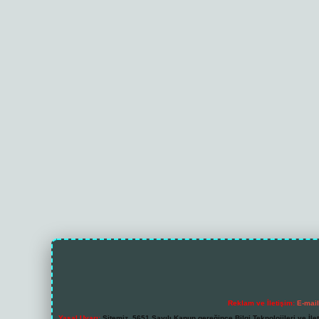
Reklam ve İletişim:
E-mai
Yasal Uyarı:
Sitemiz, 5651 Sayılı Kanun gereğince Bilgi Teknolojileri ve İl