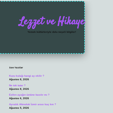
Lezzet ve Hikaye
Yemek kültürleriyle dolu neşeli bilgiler!
Sidebar
https://grandoperabet.
Son Yazılar
Kuzu kulağı hangi ay ekilir ?
Ağustos 8, 2026
Ne tok tutar ?
Ağustos 8, 2026
Ezilen ayağın üstüne basılır mı ?
Ağustos 6, 2026
Ayvalık Altınoluk İzmir arası kaç km ?
Ağustos 5, 2026