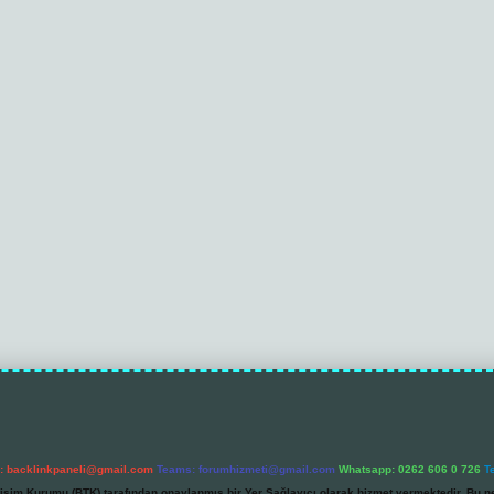
l:
backlinkpaneli@gmail.com
Teams:
forumhizmeti@gmail.com
Whatsapp: 0262 606 0 726
T
etişim Kurumu (BTK) tarafından onaylanmış bir Yer Sağlayıcı olarak hizmet vermektedir. Bu ne