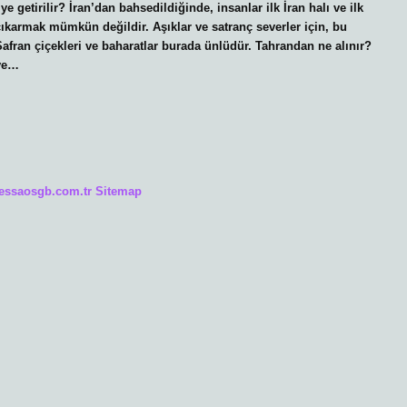
ye getirilir? İran’dan bahsedildiğinde, insanlar ilk İran halı ve ilk
çıkarmak mümkün değildir. Aşıklar ve satranç severler için, bu
 Safran çiçekleri ve baharatlar burada ünlüdür. Tahrandan ne alınır?
 ve…
/essaosgb.com.tr
Sitemap