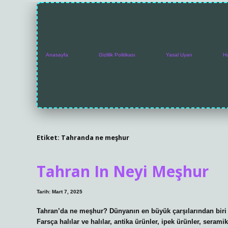
Anasayfa
Gizlilik Politikası
Yasal Uyarı
H
Etiket:
Tahranda ne meşhur
Tahran In Neyi Meşhur
Tarih: Mart 7, 2025
Tahran’da ne meşhur? Dünyanın en büyük çarşılarından biri o
Farsça halılar ve halılar, antika ürünler, ipek ürünler, ser