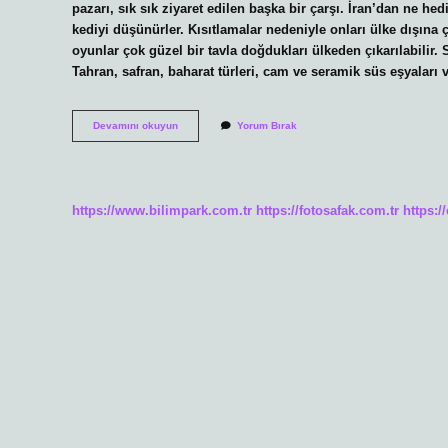
pazarı, sık sık ziyaret edilen başka bir çarşı. İran’dan ne hedi
kediyi düşünürler. Kısıtlamalar nedeniyle onları ülke dışına 
oyunlar çok güzel bir tavla doğdukları ülkeden çıkarılabilir.
Tahran, safran, baharat türleri, cam ve seramik süs eşyaları
Tahran
Devamını okuyun
Yorum Bırak
In
Neyi
Meşhur
https://www.bilimpark.com.tr
https://fotosafak.com.tr
https:/