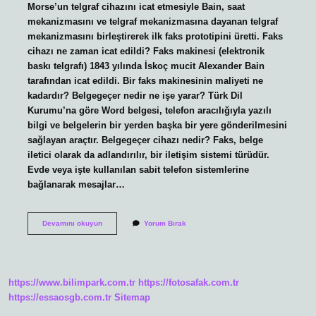
Morse’un telgraf cihazını icat etmesiyle Bain, saat
mekanizmasını ve telgraf mekanizmasına dayanan telgraf
mekanizmasını birleştirerek ilk faks prototipini üretti. Faks
cihazı ne zaman icat edildi? Faks makinesi (elektronik
baskı telgrafı) 1843 yılında İskoç mucit Alexander Bain
tarafından icat edildi. Bir faks makinesinin maliyeti ne
kadardır? Belgegeçer nedir ne işe yarar? Türk Dil
Kurumu’na göre Word belgesi, telefon aracılığıyla yazılı
bilgi ve belgelerin bir yerden başka bir yere gönderilmesini
sağlayan araçtır. Belgegeçer cihazı nedir? Faks, belge
iletici olarak da adlandırılır, bir iletişim sistemi türüdür.
Evde veya işte kullanılan sabit telefon sistemlerine
bağlanarak mesajlar…
Belgegeçer
Devamını okuyun
Yorum Bırak
Ne
Zaman
Yapılmıştır
https://www.bilimpark.com.tr
https://fotosafak.com.tr
https://essaosgb.com.tr
Sitemap