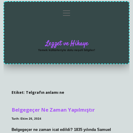
menüyü
Anasayfa
Gizlilik
Yasal
Hakkımızda
aç
Politikası
Uyarı
Lezzet ve Hikaye
Yemek kültürleriyle dolu neşeli bilgiler!
Etiket:
Telgrafın anlamı ne
Belgegeçer Ne Zaman Yapılmıştır
Tarih: Ekim 26, 2024
Belgegeçer ne zaman icat edildi? 1835 yılında Samuel