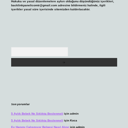
Hukuka ve yasal düzenlemelere aykırı olduğunu düşündüğünüz içerikleri,
backlinkpanelicomtr@gmail.com
adresine bildirmeniz halinde, ilgili
içerikler yasal süre içerisinde sitemizden kaldırılacaktır.
Arama
Son yorumlar
5 Aylık Bebek Ne Sıklıkta Beslenmeli
için
admin
5 Aylık Bebek Ne Sıklıkta Beslenmeli
için
Koca
Ev Hanımı Çalışmıyor Belgesi Nasıl Alınır
için
admin