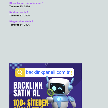
Klinik Türkçe bir kelime mi ?
Temmuz 25, 2026
Kaldırım nedir ?
Temmuz 23, 2026
Köşger kime denir ?
Temmuz 14, 2026