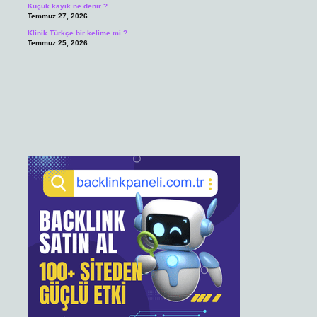
Küçük kayık ne denir ?
Temmuz 27, 2026
Klinik Türkçe bir kelime mi ?
Temmuz 25, 2026