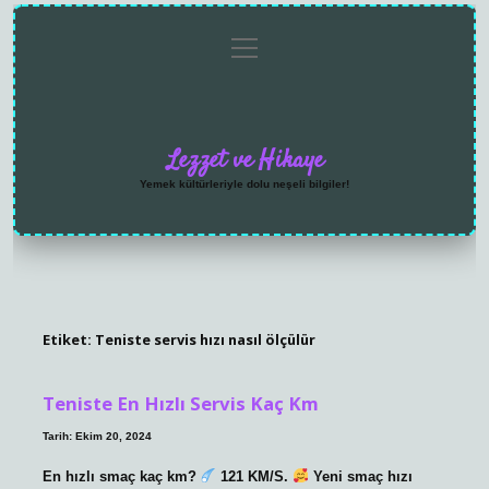
menüyü
Anasayfa
Gizlilik
Yasal
Hakkımızda
aç
Politikası
Uyarı
Lezzet ve Hikaye
Yemek kültürleriyle dolu neşeli bilgiler!
Etiket:
Teniste servis hızı nasıl ölçülür
Teniste En Hızlı Servis Kaç Km
Tarih: Ekim 20, 2024
En hızlı smaç kaç km?
121 KM/S.
Yeni smaç hızı