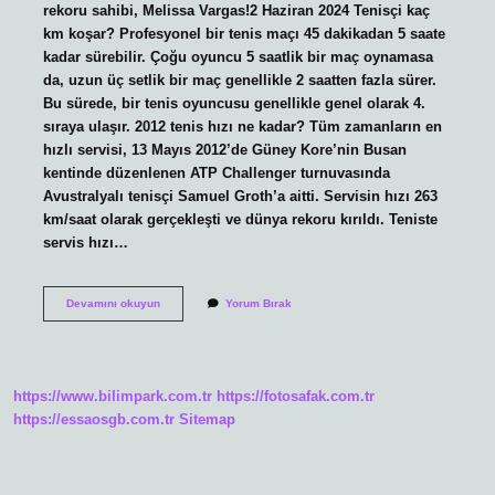
rekoru sahibi, Melissa Vargas!2 Haziran 2024 Tenisçi kaç
km koşar? Profesyonel bir tenis maçı 45 dakikadan 5 saate
kadar sürebilir. Çoğu oyuncu 5 saatlik bir maç oynamasa
da, uzun üç setlik bir maç genellikle 2 saatten fazla sürer.
Bu sürede, bir tenis oyuncusu genellikle genel olarak 4.
sıraya ulaşır. 2012 tenis hızı ne kadar? Tüm zamanların en
hızlı servisi, 13 Mayıs 2012’de Güney Kore’nin Busan
kentinde düzenlenen ATP Challenger turnuvasında
Avustralyalı tenisçi Samuel Groth’a aitti. Servisin hızı 263
km/saat olarak gerçekleşti ve dünya rekoru kırıldı. Teniste
servis hızı…
Teniste
Devamını okuyun
Yorum Bırak
En
Hızlı
Servis
Kaç
Km
https://www.bilimpark.com.tr
https://fotosafak.com.tr
https://essaosgb.com.tr
Sitemap