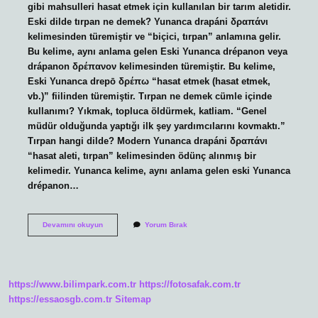
gibi mahsulleri hasat etmek için kullanılan bir tarım aletidir.
Eski dilde tırpan ne demek? Yunanca drapáni δραπάνι
kelimesinden türemiştir ve “biçici, tırpan” anlamına gelir.
Bu kelime, aynı anlama gelen Eski Yunanca drépanon veya
drápanon δρέπανον kelimesinden türemiştir. Bu kelime,
Eski Yunanca drepō δρέπω “hasat etmek (hasat etmek,
vb.)” fiilinden türemiştir. Tırpan ne demek cümle içinde
kullanımı? Yıkmak, topluca öldürmek, katliam. “Genel
müdür olduğunda yaptığı ilk şey yardımcılarını kovmaktı.”
Tırpan hangi dilde? Modern Yunanca drapáni δραπάνι
“hasat aleti, tırpan” kelimesinden ödünç alınmış bir
kelimedir. Yunanca kelime, aynı anlama gelen eski Yunanca
drépanon…
Tırpan
Devamını okuyun
Yorum Bırak
Ne
Demek
Tdk
https://www.bilimpark.com.tr
https://fotosafak.com.tr
https://essaosgb.com.tr
Sitemap