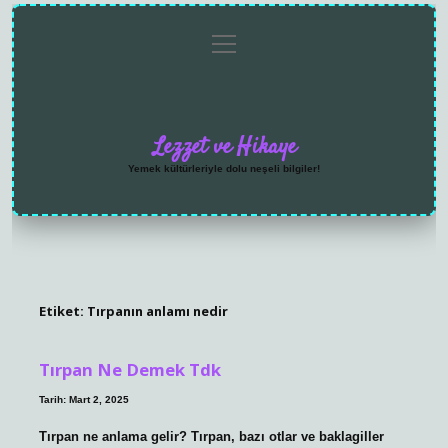
menüyü
Anasayfa
Gizlilik
Yasal
Hakkımızda
aç
Politikası
Uyarı
Lezzet ve Hikaye
Yemek kültürleriyle dolu neşeli bilgiler!
Etiket:
Tırpanın anlamı nedir
Tırpan Ne Demek Tdk
Tarih: Mart 2, 2025
Tırpan ne anlama gelir? Tırpan, bazı otlar ve baklagiller