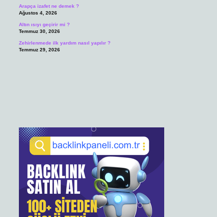
Arapça izafet ne demek ?
Ağustos 4, 2026
Altın ısıyı geçirir mi ?
Temmuz 30, 2026
Zehirlenmede ilk yardım nasıl yapılır ?
Temmuz 29, 2026