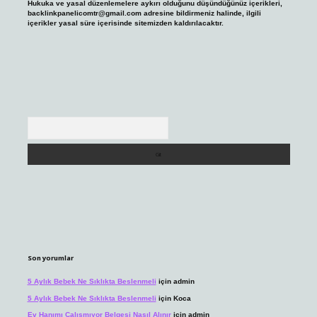
Hukuka ve yasal düzenlemelere aykırı olduğunu düşündüğünüz içerikleri,
backlinkpanelicomtr@gmail.com
adresine bildirmeniz halinde, ilgili
içerikler yasal süre içerisinde sitemizden kaldırılacaktır.
Arama
Son yorumlar
5 Aylık Bebek Ne Sıklıkta Beslenmeli
için
admin
5 Aylık Bebek Ne Sıklıkta Beslenmeli
için
Koca
Ev Hanımı Çalışmıyor Belgesi Nasıl Alınır
için
admin