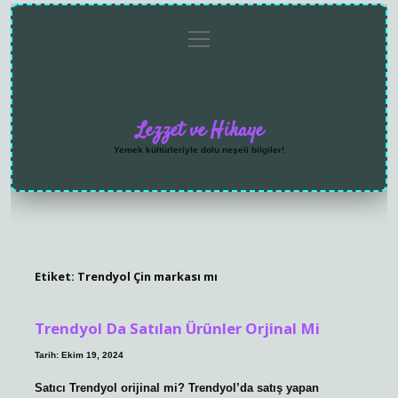
menüyü
Anasayfa
Gizlilik
Yasal
Hakkımızda
aç
Politikası
Uyarı
Lezzet ve Hikaye
Yemek kültürleriyle dolu neşeli bilgiler!
Etiket:
Trendyol Çin markası mı
Trendyol Da Satılan Ürünler Orjinal Mi
Tarih: Ekim 19, 2024
Satıcı Trendyol orijinal mi? Trendyol’da satış yapan