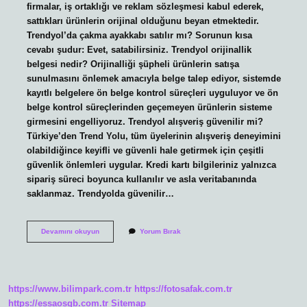
firmalar, iş ortaklığı ve reklam sözleşmesi kabul ederek,
sattıkları ürünlerin orijinal olduğunu beyan etmektedir.
Trendyol’da çakma ayakkabı satılır mı? Sorunun kısa
cevabı şudur: Evet, satabilirsiniz. Trendyol orijinallik
belgesi nedir? Orijinalliği şüpheli ürünlerin satışa
sunulmasını önlemek amacıyla belge talep ediyor, sistemde
kayıtlı belgelere ön belge kontrol süreçleri uyguluyor ve ön
belge kontrol süreçlerinden geçemeyen ürünlerin sisteme
girmesini engelliyoruz. Trendyol alışveriş güvenilir mi?
Türkiye’den Trend Yolu, tüm üyelerinin alışveriş deneyimini
olabildiğince keyifli ve güvenli hale getirmek için çeşitli
güvenlik önlemleri uygular. Kredi kartı bilgileriniz yalnızca
sipariş süreci boyunca kullanılır ve asla veritabanında
saklanmaz. Trendyolda güvenilir…
Trendyol
Devamını okuyun
Yorum Bırak
Da
Satılan
Ürünler
Orjinal
Mi
https://www.bilimpark.com.tr
https://fotosafak.com.tr
https://essaosgb.com.tr
Sitemap