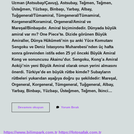
Uzman (Astsubay/Çavuş), Astsubay, Teğmen, Teğmen,
Üsteğmen, Yüzbaşı, Binbaşı, Yarbay, Albay,
Tuğgeneral/Tümamiral, Tümgeneral/Tümamiral,
Korgeneral/Koramiral, Orgeneral/Amiral ve
Mareşal/Binbaşıdır. Amiral biçimindedir. Dünyada büyük
amiral var mı? One Piece’te. Dizide görünen Büyük
Amiraller, Dünya Hükümeti’nin şu anki Yüce Komutanı
Sengoku ve Deniz İstasyonu Muharebesi’nden üç hafta
sonra görevinden istifa eden 25 yıl önceki Büyük Amiral
Kong ve sonuncusu Akainu’dur. Sengoku, Kong’a Amiral
Aokiji’nin yeni Büyük Amiral olarak onun yerini almasını
önerdi. Türkiye’de en büyük rütbe kimde? Subayların
rütbeleri yukarıdan aşağıya doğru şu şekildedir: Mareşal,
Orgeneral, Korgeneral, Tümgeneral, Tuğgeneral, Albay,
Yarbay, Binbaşı, Yüzbaşı, Üsteğmen, Teğmen, İkinci…
Türkiyede
Devamını okuyun
Yorum Bırak
Büyük
Amiral
Var
Mı
https://www.bilimpark.com.tr
https://fotosafak.com.tr