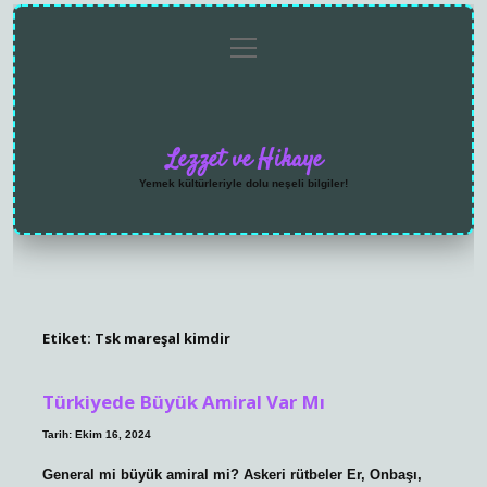
menüyü
Anasayfa
Gizlilik
Yasal
Hakkımızda
aç
Politikası
Uyarı
Lezzet ve Hikaye
Yemek kültürleriyle dolu neşeli bilgiler!
Etiket:
Tsk mareşal kimdir
Türkiyede Büyük Amiral Var Mı
Tarih: Ekim 16, 2024
General mi büyük amiral mi? Askeri rütbeler Er, Onbaşı,