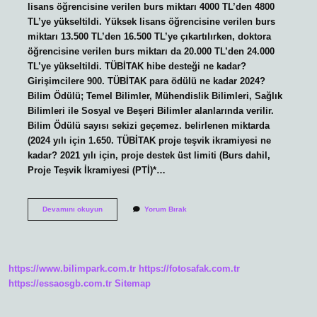
lisans öğrencisine verilen burs miktarı 4000 TL’den 4800
TL’ye yükseltildi. Yüksek lisans öğrencisine verilen burs
miktarı 13.500 TL’den 16.500 TL’ye çıkartılırken, doktora
öğrencisine verilen burs miktarı da 20.000 TL’den 24.000
TL’ye yükseltildi. TÜBİTAK hibe desteği ne kadar?
Girişimcilere 900. TÜBİTAK para ödülü ne kadar 2024?
Bilim Ödülü; Temel Bilimler, Mühendislik Bilimleri, Sağlık
Bilimleri ile Sosyal ve Beşeri Bilimler alanlarında verilir.
Bilim Ödülü sayısı sekizi geçemez. belirlenen miktarda
(2024 yılı için 1.650. TÜBİTAK proje teşvik ikramiyesi ne
kadar? 2021 yılı için, proje destek üst limiti (Burs dahil,
Proje Teşvik İkramiyesi (PTİ)*…
Tubitak
Devamını okuyun
Yorum Bırak
Ne
Kadar
Hibe
Veriyor
https://www.bilimpark.com.tr
https://fotosafak.com.tr
https://essaosgb.com.tr
Sitemap