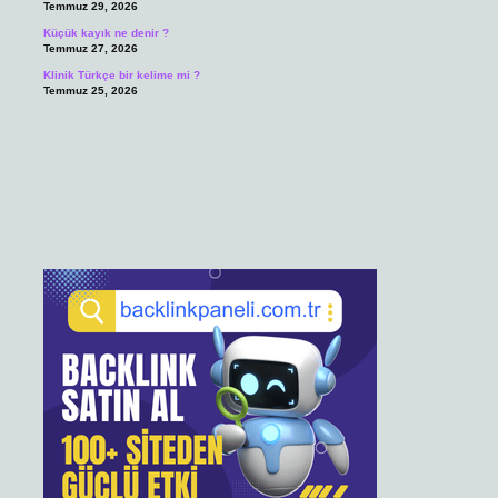
Temmuz 29, 2026
Küçük kayık ne denir ?
Temmuz 27, 2026
Klinik Türkçe bir kelime mi ?
Temmuz 25, 2026