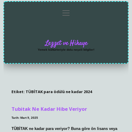
menüyü
Anasayfa
Gizlilik
Yasal
Hakkımızda
aç
Politikası
Uyarı
Lezzet ve Hikaye
Yemek kültürleriyle dolu neşeli bilgiler!
Etiket:
TÜBİTAK para ödülü ne kadar 2024
Tubitak Ne Kadar Hibe Veriyor
Tarih: Mart 9, 2025
TÜBİTAK ne kadar para veriyor? Buna göre ön lisans veya