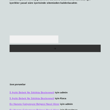
içerikler yasal süre içerisinde sitemizden kaldırılacaktır.
Arama
Son yorumlar
5 Aylık Bebek Ne Sıklıkta Beslenmeli
için
admin
5 Aylık Bebek Ne Sıklıkta Beslenmeli
için
Koca
Ev Hanımı Çalışmıyor Belgesi Nasıl Alınır
için
admin
Ev Hanımı Çalışmıyor Belgesi Nasıl Alınır
için
Sarsılmaz