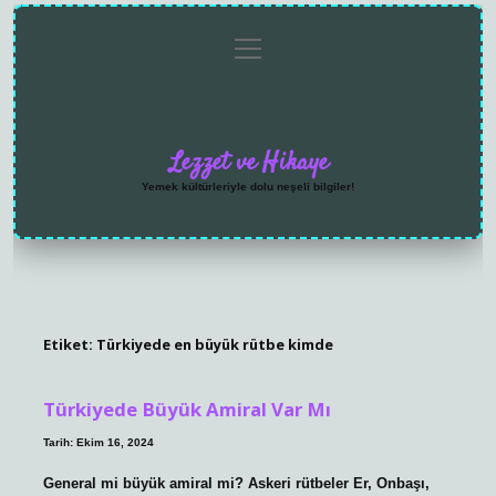
menüyü
Anasayfa
Gizlilik
Yasal
Hakkımızda
aç
Politikası
Uyarı
Lezzet ve Hikaye
Yemek kültürleriyle dolu neşeli bilgiler!
Etiket:
Türkiyede en büyük rütbe kimde
Türkiyede Büyük Amiral Var Mı
Tarih: Ekim 16, 2024
General mi büyük amiral mi? Askeri rütbeler Er, Onbaşı,