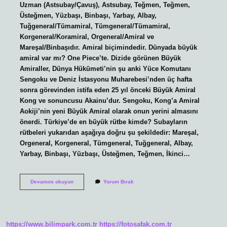
Uzman (Astsubay/Çavuş), Astsubay, Teğmen, Teğmen,
Üsteğmen, Yüzbaşı, Binbaşı, Yarbay, Albay,
Tuğgeneral/Tümamiral, Tümgeneral/Tümamiral,
Korgeneral/Koramiral, Orgeneral/Amiral ve
Mareşal/Binbaşıdır. Amiral biçimindedir. Dünyada büyük
amiral var mı? One Piece’te. Dizide görünen Büyük
Amiraller, Dünya Hükümeti’nin şu anki Yüce Komutanı
Sengoku ve Deniz İstasyonu Muharebesi’nden üç hafta
sonra görevinden istifa eden 25 yıl önceki Büyük Amiral
Kong ve sonuncusu Akainu’dur. Sengoku, Kong’a Amiral
Aokiji’nin yeni Büyük Amiral olarak onun yerini almasını
önerdi. Türkiye’de en büyük rütbe kimde? Subayların
rütbeleri yukarıdan aşağıya doğru şu şekildedir: Mareşal,
Orgeneral, Korgeneral, Tümgeneral, Tuğgeneral, Albay,
Yarbay, Binbaşı, Yüzbaşı, Üsteğmen, Teğmen, İkinci…
Türkiyede
Devamını okuyun
Yorum Bırak
Büyük
Amiral
Var
Mı
https://www.bilimpark.com.tr
https://fotosafak.com.tr