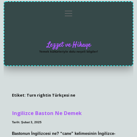
menüyü
Anasayfa
Gizlilik
Yasal
Hakkımızda
aç
Politikası
Uyarı
Lezzet ve Hikaye
Yemek kültürleriyle dolu neşeli bilgiler!
Etiket:
Turn rightin Türkçesi ne
Ingilizce Baston Ne Demek
Tarih: Şubat 3, 2025
Bastonun İngilizcesi ne? “cane” kelimesinin İngilizce-