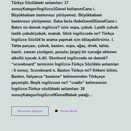
Türkçe Sözlükteki anlamları: 17
sonuçKategoriİngilizce1Genel kullanımCane i.
Büyükbabam bastonsuz yürüyemez. Büyükbabam
bastonsuz yürüyemez. Daha fazla ifadeGenel2GenelCane i.
Baton ne demek ingilizce? isim sopa, çubuk. Lastik çubuk:
lastik çubuk/çubuk, matrak. Stick ingilizcede ne? Türkçe
İngilizce Sözlük’te arama yapmak için tıklayabilirsiniz. I.
Tahta parçası, çubuk, baston, sopa, ağaç, direk, tahta;
basılı. zaman çizelgesi, pusula; (argo) bir içeceğe eklenen
alkollü içecek; k.dil. Skorbord ingilizcede ne demek?
“scoreboard” teriminin İngilizce-Türkçe Sözlükte anlamları
: 6 sonuç. Scoreboard n. Baston Türkçe mi? Kökeni bilimi.
Baston, İtalyanca “bastone” kelimesinden Türkçeye
geçmiştir. Beşik ingilizcesi ne? “cradle” kelimesinin
İngilizce-Türkçe sözlükteki anlamları: 18
sonuçKategoriİngilizce9GenelBebek yatağı…
Ingilizce
Devamını okuyun
Yorum Bırak
Baston
Ne
Demek