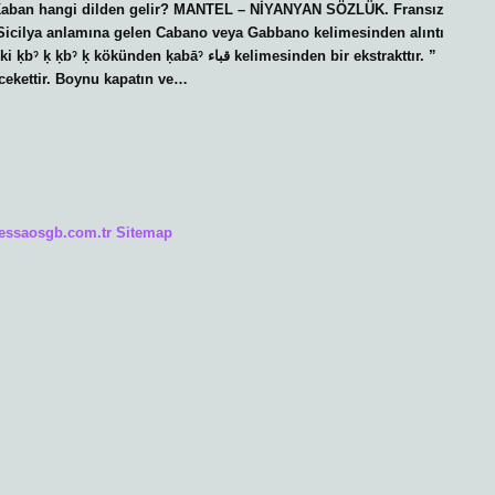
. Kaban hangi dilden gelir? MANTEL – NİYANYAN SÖZLÜK. Fransız
, Sicilya anlamına gelen Cabano veya Gabbano kelimesinden alıntı
ḳabāˀ قباء kelimesinden bir ekstrakttır. ”
cekettir. Boynu kapatın ve…
/essaosgb.com.tr
Sitemap