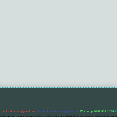
l:
backlinkpaneli@gmail.com
Teams:
forumhizmeti@gmail.com
Whatsapp: 0262 606 0 726
T
etişim Kurumu (BTK) tarafından onaylanmış bir Yer Sağlayıcı olarak hizmet vermektedir. Bu ne