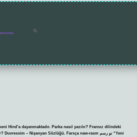
akkımızda
eni Hind’a dayanmaktadır. Parka nasıl yazılır? Fransız dilindeki
uvressim – Nişanyan Sözlüğü. Farsça naw-rasm نو رسم “Yeni