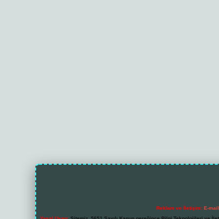
Reklam ve İletişim:
E-mai
Yasal Uyarı:
Sitemiz, 5651 Sayılı Kanun gereğince Bilgi Teknolojileri ve İl