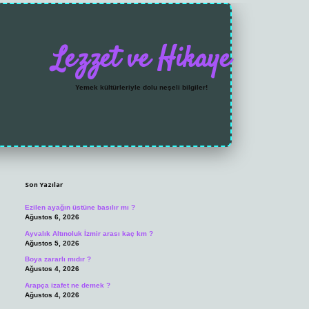
Lezzet ve Hikaye
Yemek kültürleriyle dolu neşeli bilgiler!
Sidebar
https://grandoperabet.net/
Son Yazılar
Ezilen ayağın üstüne basılır mı ?
Ağustos 6, 2026
Ayvalık Altınoluk İzmir arası kaç km ?
Ağustos 5, 2026
Boya zararlı mıdır ?
Ağustos 4, 2026
Arapça izafet ne demek ?
Ağustos 4, 2026