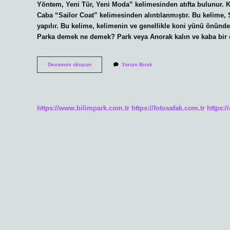
Yöntem, Yeni Tür, Yeni Moda” kelimesinden atıfta bulunur
Caba “Sailor Coat” kelimesinden alıntılanmıştır. Bu kelime
yapılır. Bu kelime, kelimenin ve genellikle koni yünü önündeki ḳbˀ ḳ ḳbˀ ḳ kökünden 
Parka demek ne demek? Park veya Anorak kalın ve kaba bir 
Parka
Devamını okuyun
Yorum Bırak
Hangi
Dil
https://www.bilimpark.com.tr
https://fotosafak.com.tr
https:/