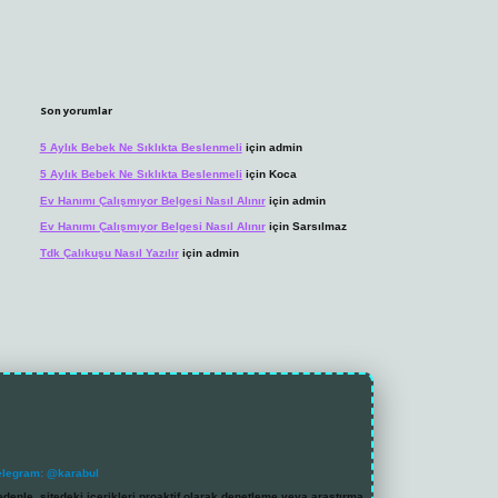
Son yorumlar
5 Aylık Bebek Ne Sıklıkta Beslenmeli
için
admin
5 Aylık Bebek Ne Sıklıkta Beslenmeli
için
Koca
Ev Hanımı Çalışmıyor Belgesi Nasıl Alınır
için
admin
Ev Hanımı Çalışmıyor Belgesi Nasıl Alınır
için
Sarsılmaz
Tdk Çalıkuşu Nasıl Yazılır
için
admin
elegram: @karabul
denle, sitedeki içerikleri proaktif olarak denetleme veya araştırma