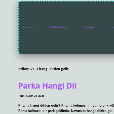
Anasayfa
Gizlilik Politikası
Yasal Uyarı
H
Etiket:
Valiz hangi dilden gelir
Parka Hangi Dil
Tarih: Şubat 23, 2025
Pijama hangi dilden gelir? Pijama kelimesinin etimolojik kök
Parka kelimesi bir park şeklinde. Nevresim hangi dilden gelir? D