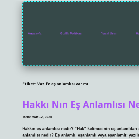
Anasayfa
Gizlilik Politikası
Yasal Uyarı
H
Etiket:
Vazife eş anlamlısı var mı
Hakkı Nın Eş Anlamlısı N
Tarih: Mart 12, 2025
Hakkın eş anlamlısı nedir? “Hak” kelimesinin eş anlamlıları şu
anlamlısı nedir? Eş anlamlı, eşanlamlı veya eşanlamlı; yazılış