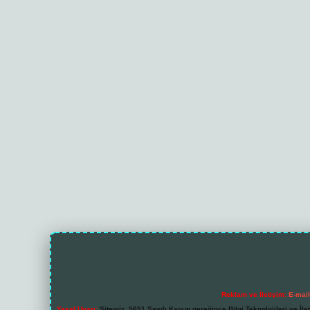
Reklam ve İletişim:
E-mai
Yasal Uyarı:
Sitemiz, 5651 Sayılı Kanun gereğince Bilgi Teknolojileri ve İl