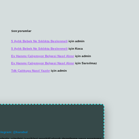
Son yorumlar
5 Aylık Bebek Ne Sıklıkta Beslenmeli
için
admin
5 Aylık Bebek Ne Sıklıkta Beslenmeli
için
Koca
Ev Hanımı Çalışmıyor Belgesi Nasıl Alınır
için
admin
Ev Hanımı Çalışmıyor Belgesi Nasıl Alınır
için
Sarsılmaz
Tdk Çalıkuşu Nasıl Yazılır
için
admin
elegram: @karabul
denle, sitedeki içerikleri proaktif olarak denetleme veya araştırma