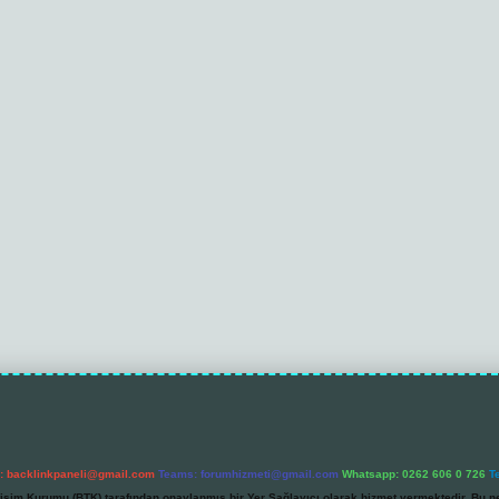
l:
backlinkpaneli@gmail.com
Teams:
forumhizmeti@gmail.com
Whatsapp: 0262 606 0 726
T
etişim Kurumu (BTK) tarafından onaylanmış bir Yer Sağlayıcı olarak hizmet vermektedir. Bu ne