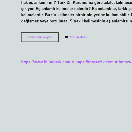
hak eş anlamlı mı? Türk Dil Kurumu’na göre adalet kelimesine
çıkıyor. Eş anlamlı kelimeler nelerdir? Eş anlamlılar, farklı 
kelimelerdir. Bu tür kelimeler birbirinin yerine kullanılabili
değişmez veya bozulmaz. Sürekli kelimesinin eş anlamlısı n
Hakkı
Devamını okuyun
Yorum Bırak
Nın
Eş
Anlamlısı
Nedir
https://www.bilimpark.com.tr
https://fotosafak.com.tr
https:/