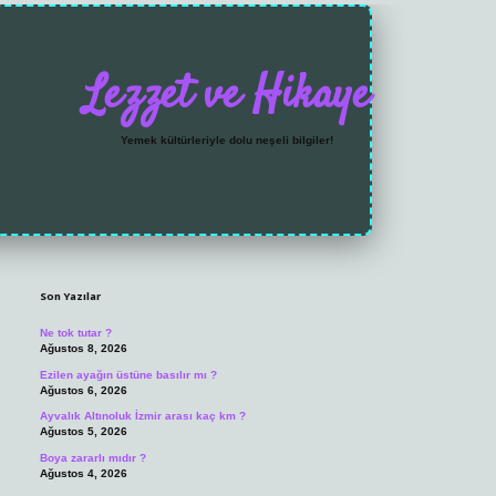
Lezzet ve Hikaye
Yemek kültürleriyle dolu neşeli bilgiler!
Sidebar
https://grandoperabet
Son Yazılar
Ne tok tutar ?
Ağustos 8, 2026
Ezilen ayağın üstüne basılır mı ?
Ağustos 6, 2026
Ayvalık Altınoluk İzmir arası kaç km ?
Ağustos 5, 2026
Boya zararlı mıdır ?
Ağustos 4, 2026