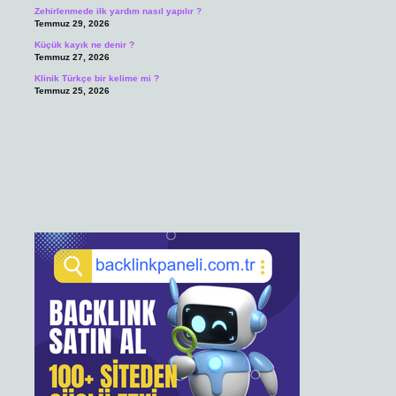
Zehirlenmede ilk yardım nasıl yapılır ?
Temmuz 29, 2026
Küçük kayık ne denir ?
Temmuz 27, 2026
Klinik Türkçe bir kelime mi ?
Temmuz 25, 2026