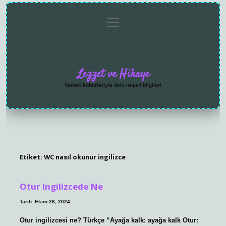
menüyü
Anasayfa
Gizlilik
Yasal
Hakkımızda
aç
Politikası
Uyarı
Lezzet ve Hikaye
Yemek kültürleriyle dolu neşeli bilgiler!
Etiket:
WC nasıl okunur ingilizce
Otur Ingilizcede Ne
Tarih: Ekim 26, 2024
Otur ingilizcesi ne? Türkçe “Ayağa kalk: ayağa kalk Otur: