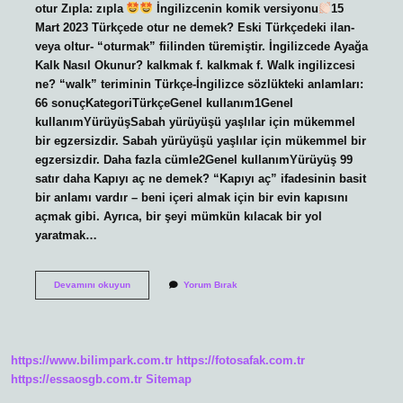
otur Zıpla: zıpla
İngilizcenin komik versiyonu
15
Mart 2023 Türkçede otur ne demek? Eski Türkçedeki ilan-
veya oltur- “oturmak” fiilinden türemiştir. İngilizcede Ayağa
Kalk Nasıl Okunur? kalkmak f. kalkmak f. Walk ingilizcesi
ne? “walk” teriminin Türkçe-İngilizce sözlükteki anlamları:
66 sonuçKategoriTürkçeGenel kullanım1Genel
kullanımYürüyüşSabah yürüyüşü yaşlılar için mükemmel
bir egzersizdir. Sabah yürüyüşü yaşlılar için mükemmel bir
egzersizdir. Daha fazla cümle2Genel kullanımYürüyüş 99
satır daha Kapıyı aç ne demek? “Kapıyı aç” ifadesinin basit
bir anlamı vardır – beni içeri almak için bir evin kapısını
açmak gibi. Ayrıca, bir şeyi mümkün kılacak bir yol
yaratmak…
Otur
Devamını okuyun
Yorum Bırak
Ingilizcede
Ne
https://www.bilimpark.com.tr
https://fotosafak.com.tr
https://essaosgb.com.tr
Sitemap