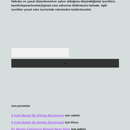
Hukuka ve yasal düzenlemelere aykırı olduğunu düşündüğünüz içerikleri,
backlinkpanelicomtr@gmail.com
adresine bildirmeniz halinde, ilgili
içerikler yasal süre içerisinde sitemizden kaldırılacaktır.
Arama
Son yorumlar
5 Aylık Bebek Ne Sıklıkta Beslenmeli
için
admin
5 Aylık Bebek Ne Sıklıkta Beslenmeli
için
Koca
Ev Hanımı Çalışmıyor Belgesi Nasıl Alınır
için
admin