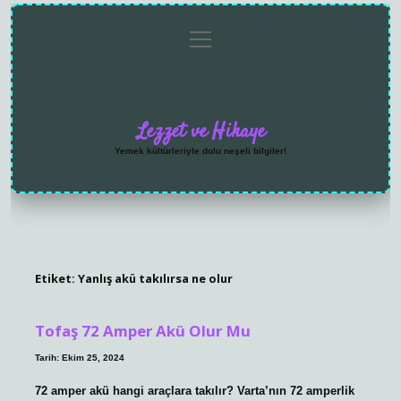
menüyü
Anasayfa
Gizlilik
Yasal
Hakkımızda
aç
Politikası
Uyarı
Lezzet ve Hikaye
Yemek kültürleriyle dolu neşeli bilgiler!
Etiket:
Yanlış akü takılırsa ne olur
Tofaş 72 Amper Akü Olur Mu
Tarih: Ekim 25, 2024
72 amper akü hangi araçlara takılır? Varta’nın 72 amperlik