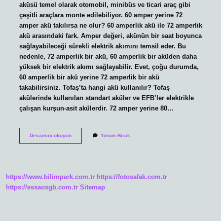
aküsü temel olarak otomobil, minibüs ve ticari araç gibi
çeşitli araçlara monte edilebiliyor. 60 amper yerine 72
amper akü takılırsa ne olur? 60 amperlik akü ile 72 amperlik
akü arasındaki fark. Amper değeri, akünün bir saat boyunca
sağlayabileceği sürekli elektrik akımını temsil eder. Bu
nedenle, 72 amperlik bir akü, 60 amperlik bir aküden daha
yüksek bir elektrik akımı sağlayabilir. Evet, çoğu durumda,
60 amperlik bir akü yerine 72 amperlik bir akü
takabilirsiniz. Tofaş’ta hangi akü kullanılır? Tofaş
akülerinde kullanılan standart aküler ve EFB’ler elektrikle
çalışan kurşun-asit akülerdir. 72 amper yerine 80…
Tofaş
Devamını okuyun
Yorum Bırak
72
Amper
Akü
Olur
Mu
https://www.bilimpark.com.tr
https://fotosafak.com.tr
https://essaosgb.com.tr
Sitemap