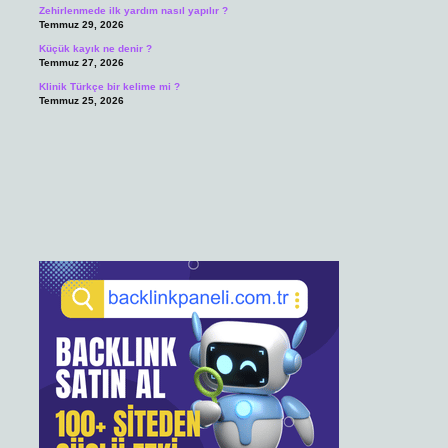
Zehirlenmede ilk yardım nasıl yapılır ?
Temmuz 29, 2026
Küçük kayık ne denir ?
Temmuz 27, 2026
Klinik Türkçe bir kelime mi ?
Temmuz 25, 2026