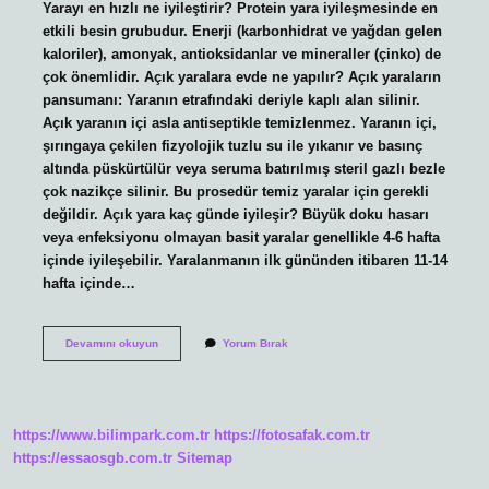
Yarayı en hızlı ne iyileştirir? Protein yara iyileşmesinde en
etkili besin grubudur. Enerji (karbonhidrat ve yağdan gelen
kaloriler), amonyak, antioksidanlar ve mineraller (çinko) de
çok önemlidir. Açık yaralara evde ne yapılır? Açık yaraların
pansumanı: Yaranın etrafındaki deriyle kaplı alan silinir.
Açık yaranın içi asla antiseptikle temizlenmez. Yaranın içi,
şırıngaya çekilen fizyolojik tuzlu su ile yıkanır ve basınç
altında püskürtülür veya seruma batırılmış steril gazlı bezle
çok nazikçe silinir. Bu prosedür temiz yaralar için gerekli
değildir. Açık yara kaç günde iyileşir? Büyük doku hasarı
veya enfeksiyonu olmayan basit yaralar genellikle 4-6 hafta
içinde iyileşebilir. Yaralanmanın ilk gününden itibaren 11-14
hafta içinde…
Yaraların
Devamını okuyun
Yorum Bırak
Çabuk
Iyileşmesi
Için
Ne
Yapmalıyız
https://www.bilimpark.com.tr
https://fotosafak.com.tr
https://essaosgb.com.tr
Sitemap