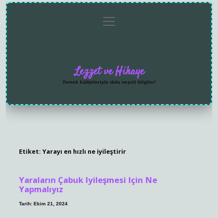
menüyü
Anasayfa
Gizlilik
Yasal
Hakkımızda
aç
Politikası
Uyarı
Lezzet ve Hikaye
Yemek kültürleriyle dolu neşeli bilgiler!
Etiket:
Yarayı en hızlı ne iyileştirir
Yaraların Çabuk Iyileşmesi Için Ne
Yapmalıyız
Tarih: Ekim 21, 2024