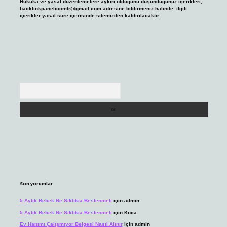
Hukuka ve yasal düzenlemelere aykırı olduğunu düşündüğünüz içerikleri,
backlinkpanelicomtr@gmail.com
adresine bildirmeniz halinde, ilgili
içerikler yasal süre içerisinde sitemizden kaldırılacaktır.
Arama
Son yorumlar
5 Aylık Bebek Ne Sıklıkta Beslenmeli
için
admin
5 Aylık Bebek Ne Sıklıkta Beslenmeli
için
Koca
Ev Hanımı Çalışmıyor Belgesi Nasıl Alınır
için
admin