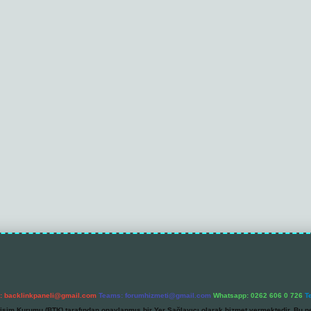
l:
backlinkpaneli@gmail.com
Teams:
forumhizmeti@gmail.com
Whatsapp: 0262 606 0 726
T
etişim Kurumu (BTK) tarafından onaylanmış bir Yer Sağlayıcı olarak hizmet vermektedir. Bu ne