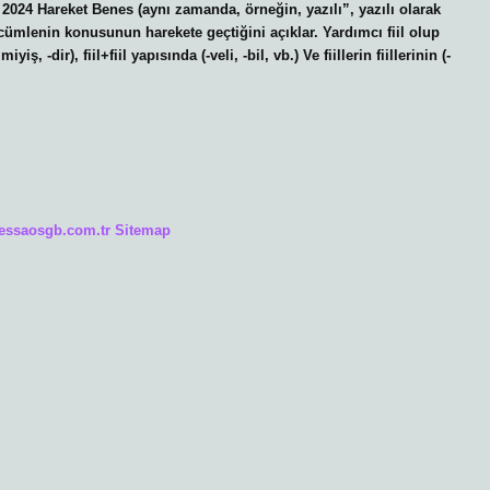
 2024 Hareket Benes (aynı zamanda, örneğin, yazılı”, yazılı olarak
e cümlenin konusunun harekete geçtiğini açıklar. Yardımcı fiil olup
ş, -dir), fiil+fiil yapısında (-veli, -bil, vb.) Ve fiillerin fiillerinin (-
/essaosgb.com.tr
Sitemap