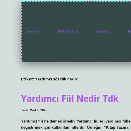
Anasayfa
Gizlilik Politikası
Yasal Uyarı
H
Etiket:
Yardımcı sözcük nedir
Yardımcı Fiil Nedir Tdk
Tarih: Mart 8, 2025
Yardımcı fiil ne demek örnek? Yardımcı fiiller (yardımcı fiill
değiştirmek için kullanılan fiillerdir. Örneğin, “Kitap Yazma