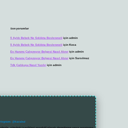
Son yorumlar
5 Aylık Bebek Ne Sıklıkta Beslenmeli
için
admin
5 Aylık Bebek Ne Sıklıkta Beslenmeli
için
Koca
Ev Hanımı Çalışmıyor Belgesi Nasıl Alınır
için
admin
Ev Hanımı Çalışmıyor Belgesi Nasıl Alınır
için
Sarsılmaz
Tdk Çalıkuşu Nasıl Yazılır
için
admin
elegram: @karabul
denle, sitedeki içerikleri proaktif olarak denetleme veya araştırma