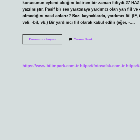
konusunun eylemi aldığını belirten bir zaman fiiliydi.27 HAZ
yazılmıştır. Pasif bir ses yaratmaya yardımcı olan yan fiil v
olmadığını nasıl anlarız? Bazı kaynaklarda, yardımcı fiil (IF, imiyi
veli, -bil, vb.) Bir yardımcı fiil olarak kabul edilir (eğer, -.…
Yardımcı
Devamını okuyun
Yorum Bırak
Fiil
Nedir
Tdk
https://www.bilimpark.com.tr
https://fotosafak.com.tr
https:/