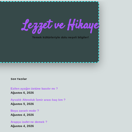
Lezzet ve Hikaye
Yemek kültürleriyle dolu neşeli bilgiler!
Sidebar
https://grandoperabet.
Son Yazılar
Ezilen ayağın üstüne basılır mı ?
Ağustos 6, 2026
Ayvalık Altınoluk İzmir arası kaç km ?
Ağustos 5, 2026
Boya zararlı mıdır ?
Ağustos 4, 2026
Arapça izafet ne demek ?
Ağustos 4, 2026