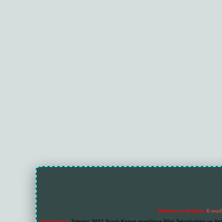
Reklam ve İletişim:
E-mai
Yasal Uyarı:
Sitemiz, 5651 Sayılı Kanun gereğince Bilgi Teknolojileri ve İl