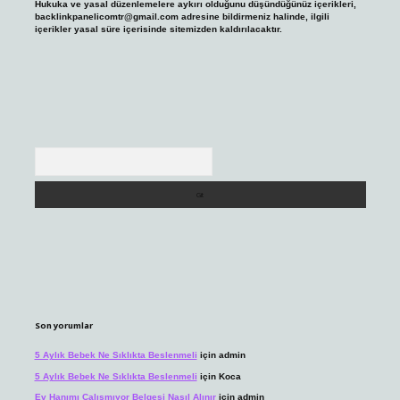
Hukuka ve yasal düzenlemelere aykırı olduğunu düşündüğünüz içerikleri,
backlinkpanelicomtr@gmail.com
adresine bildirmeniz halinde, ilgili
içerikler yasal süre içerisinde sitemizden kaldırılacaktır.
Arama
Son yorumlar
5 Aylık Bebek Ne Sıklıkta Beslenmeli
için
admin
5 Aylık Bebek Ne Sıklıkta Beslenmeli
için
Koca
Ev Hanımı Çalışmıyor Belgesi Nasıl Alınır
için
admin