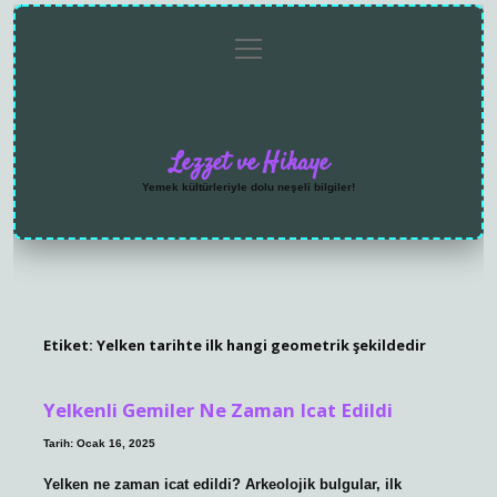
menüyü
Anasayfa
Gizlilik
Yasal
Hakkımızda
aç
Politikası
Uyarı
Lezzet ve Hikaye
Yemek kültürleriyle dolu neşeli bilgiler!
Etiket:
Yelken tarihte ilk hangi geometrik şekildedir
Yelkenli Gemiler Ne Zaman Icat Edildi
Tarih: Ocak 16, 2025
Yelken ne zaman icat edildi? Arkeolojik bulgular, ilk