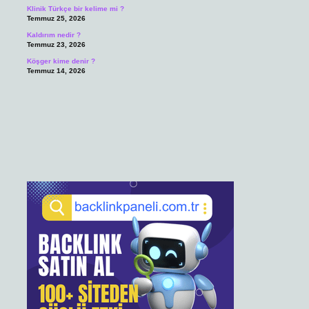
Klinik Türkçe bir kelime mi ?
Temmuz 25, 2026
Kaldırım nedir ?
Temmuz 23, 2026
Köşger kime denir ?
Temmuz 14, 2026