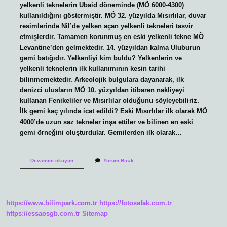
yelkenli teknelerin Ubaid döneminde (MÖ 6000-4300)
kullanıldığını göstermiştir. MÖ 32. yüzyılda Mısırlılar, duvar
resimlerinde Nil’de yelken açan yelkenli tekneleri tasvir
etmişlerdir. Tamamen korunmuş en eski yelkenli tekne MÖ
Levantine’den gelmektedir. 14. yüzyıldan kalma Uluburun
gemi batığıdır. Yelkenliyi kim buldu? Yelkenlerin ve
yelkenli teknelerin ilk kullanımının kesin tarihi
bilinmemektedir. Arkeolojik bulgulara dayanarak, ilk
denizci ulusların MÖ 10. yüzyıldan itibaren nakliyeyi
kullanan Fenikeliler ve Mısırlılar olduğunu söyleyebiliriz.
İlk gemi kaç yılında icat edildi? Eski Mısırlılar ilk olarak MÖ
4000’de uzun saz tekneler inşa ettiler ve bilinen en eski
gemi örneğini oluşturdular. Gemilerden ilk olarak…
Yelkenli
Devamını okuyun
Yorum Bırak
Gemiler
Ne
Zaman
Icat
Edildi
https://www.bilimpark.com.tr
https://fotosafak.com.tr
https://essaosgb.com.tr
Sitemap