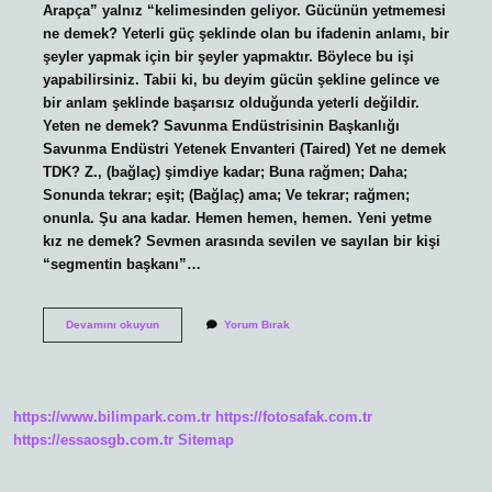
Arapça” yalnız “kelimesinden geliyor. Gücünün yetmemesi
ne demek? Yeterli güç şeklinde olan bu ifadenin anlamı, bir
şeyler yapmak için bir şeyler yapmaktır. Böylece bu işi
yapabilirsiniz. Tabii ki, bu deyim gücün şekline gelince ve
bir anlam şeklinde başarısız olduğunda yeterli değildir.
Yeten ne demek? Savunma Endüstrisinin Başkanlığı
Savunma Endüstri Yetenek Envanteri (Taired) Yet ne demek
TDK? Z., (bağlaç) şimdiye kadar; Buna rağmen; Daha;
Sonunda tekrar; eşit; (Bağlaç) ama; Ve tekrar; rağmen;
onunla. Şu ana kadar. Hemen hemen, hemen. Yeni yetme
kız ne demek? Sevmen arasında sevilen ve sayılan bir kişi
“segmentin başkanı”…
Yetmemek
Devamını okuyun
Yorum Bırak
Ne
Demek
https://www.bilimpark.com.tr
https://fotosafak.com.tr
https://essaosgb.com.tr
Sitemap