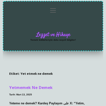
menüyü
Anasayfa
Gizlilik
Yasal
Hakkımızda
aç
Politikası
Uyarı
Lezzet ve Hikaye
Yemek kültürleriyle dolu neşeli bilgiler!
Etiket:
Yet etmek ne demek
Yetmemek Ne Demek
Tarih: Mart 13, 2025
Yeteme ne demek? Kardeş Paylaşım على X: “Yetim,