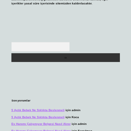
içerikler yasal süre içerisinde sitemizden kaldırılacaktır.
Arama
Son yorumlar
5 Aylık Bebek Ne Sıklıkta Beslenmeli
için
admin
5 Aylık Bebek Ne Sıklıkta Beslenmeli
için
Koca
Ev Hanımı Çalışmıyor Belgesi Nasıl Alınır
için
admin
Ev Hanımı Çalışmıyor Belgesi Nasıl Alınır
için
Sarsılmaz