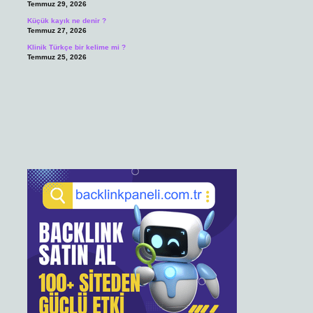
Temmuz 29, 2026
Küçük kayık ne denir ?
Temmuz 27, 2026
Klinik Türkçe bir kelime mi ?
Temmuz 25, 2026