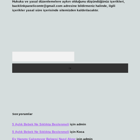
Hukuka ve yasal düzenlemelere aykırı olduğunu düşündüğünüz içerikleri,
backlinkpanelicomtr@gmail.com
adresine bildirmeniz halinde, ilgili
içerikler yasal süre içerisinde sitemizden kaldırılacaktır.
Arama
Son yorumlar
5 Aylık Bebek Ne Sıklıkta Beslenmeli
için
admin
5 Aylık Bebek Ne Sıklıkta Beslenmeli
için
Koca
Ev Hanımı Çalışmıyor Belgesi Nasıl Alınır
için
admin