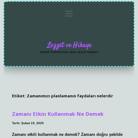
menüyü
Anasayfa
Gizlilik
Yasal
Hakkımızda
aç
Politikası
Uyarı
Lezzet ve Hikaye
Yemek kültürleriyle dolu neşeli bilgiler!
Etiket:
Zamanımızı planlamanın faydaları nelerdir
Zamanı Etkin Kullanmak Ne Demek
Tarih: Şubat 19, 2025
Zamanı etkili kullanmak ne demek? Zamanı doğru şekilde