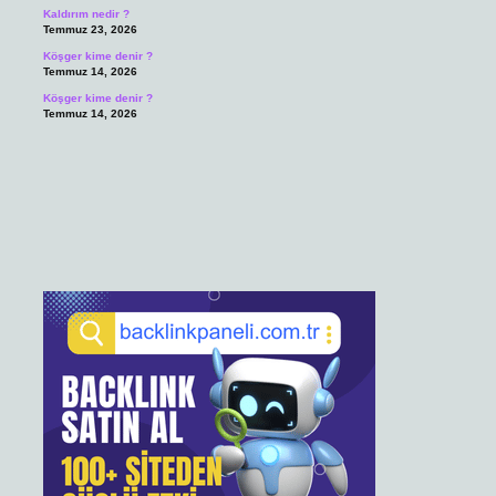
Kaldırım nedir ?
Temmuz 23, 2026
Köşger kime denir ?
Temmuz 14, 2026
Köşger kime denir ?
Temmuz 14, 2026