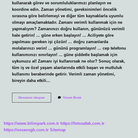
kullanarak görev ve sorumluluklarımızı planlayın ve
koordine edin. Zaman yönetimi, gereksinimleri öncelik
sırasına göre belirlemeyi ve diğer tüm kaynaklarla uyumlu
olmayı amaçlamaktadır. Zamanı verimli kullanmak için ne
yapmalıyım? Zamanınızı doğru kullanın, gününüzü verimli
hale getirin! … güne erken başlayın! … Aciliyete göre
yapılması gereken işi çözün! … doğru zamanlarda
molalarınızı verin! … gününü programlayın! … cep telefonu
kullanımınızı sınırlayın! … güne şiddetle başlamak için
uykunuzu al! Zamanı iyi kullanırsak ne olur? Sonuç olarak,
tüm iş ve özel yaşam alanlarında etkili başarı ve mutluluk
kullanımı beraberinde getirir. Verimli zaman yönetimi,
bireyin daha etkili…
Zamanı
Devamını okuyun
Yorum Bırak
Etkin
Kullanmak
Ne
Demek
https://www.bilimpark.com.tr
https://fotosafak.com.tr
https://essaosgb.com.tr
Sitemap