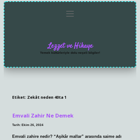
menüyü
Anasayfa
Gizlilik
Yasal
Hakkımızda
aç
Politikası
Uyarı
Lezzet ve Hikaye
Yemek kültürleriyle dolu neşeli bilgiler!
Etiket:
Zekât neden 40ta 1
Emvali Zahir Ne Demek
Tarih: Ekim 26, 2024
Emvali zahire nedir? “Aşikâr mallar” arasında saime adı