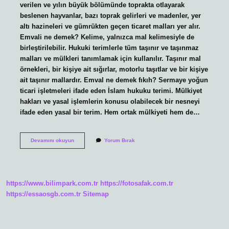
verilen ve yılın büyük bölümünde toprakta otlayarak
beslenen hayvanlar, bazı toprak gelirleri ve madenler, yer
altı hazineleri ve gümrükten geçen ticaret malları yer alır.
Emvali ne demek? Kelime, yalnızca mal kelimesiyle de
birleştirilebilir. Hukuki terimlerle tüm taşınır ve taşınmaz
malları ve mülkleri tanımlamak için kullanılır. Taşınır mal
örnekleri, bir kişiye ait sığırlar, motorlu taşıtlar ve bir kişiye
ait taşınır mallardır. Emval ne demek fıkıh? Sermaye yoğun
ticari işletmeleri ifade eden İslam hukuku terimi. Mülkiyet
hakları ve yasal işlemlerin konusu olabilecek bir nesneyi
ifade eden yasal bir terim. Hem ortak mülkiyeti hem de…
Emvali
Devamını okuyun
Yorum Bırak
Zahir
Ne
Demek
https://www.bilimpark.com.tr
https://fotosafak.com.tr
https://essaosgb.com.tr
Sitemap