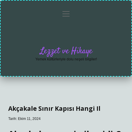
menüyü
Anasayfa
Gizlilik
Yasal
Hakkımızda
aç
Politikası
Uyarı
Lezzet ve Hikaye
Yemek kültürleriyle dolu neşeli bilgiler!
Akçakale Sınır Kapısı Hangi Il
Tarih: Ekim 11, 2024