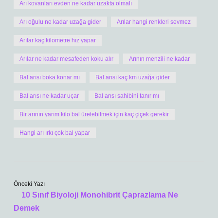
Arı kovanları evden ne kadar uzakta olmalı
Arı oğulu ne kadar uzağa gider
Arılar hangi renkleri sevmez
Arılar kaç kilometre hız yapar
Arılar ne kadar mesafeden koku alır
Arının menzili ne kadar
Bal arısı boka konar mı
Bal arısı kaç km uzağa gider
Bal arısı ne kadar uçar
Bal arısı sahibini tanır mı
Bir arının yarım kilo bal üretebilmek için kaç çiçek gerekir
Hangi arı ırkı çok bal yapar
Önceki Yazı
10 Sınıf Biyoloji Monohibrit Çaprazlama Ne
Demek