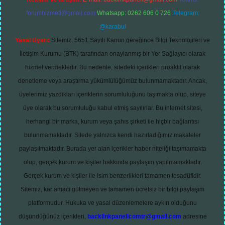
forumhizmeti@gmail.com
Whatsapp: 0262 606 0 726
Telegram:
@karabul
Yasal Uyarı:
Sitemiz, 5651 Sayılı Kanun gereğince Bilgi Teknolojileri ve
İletişim Kurumu (BTK) tarafından onaylanmış bir Yer Sağlayıcı olarak
hizmet vermektedir. Bu nedenle, sitedeki içerikleri proaktif olarak
denetleme veya araştırma yükümlülüğümüz bulunmamaktadır. Ancak,
üyelerimiz yazdıkları içeriklerin sorumluluğunu taşımakta olup, siteye
üye olarak bu sorumluluğu kabul etmiş sayılırlar. Bu internet sitesi,
herhangi bir marka, kurum veya şahıs şirketi ile hiçbir bağlantısı
bulunmamaktadır. Sitede yalnızca kendi hazırladığımız makaleler
paylaşılmaktadır. Burada yer alan içerikler haber niteliği taşımamakta
olup, gerçek kurum ve kişiler hakkında paylaşım yapılmamaktadır.
Gerçek kurum ve kişiler ile isim benzerlikleri tamamen tesadüfidir.
Sitemiz, kar amacı gütmeyen ve tamamen ücretsiz bir bilgi paylaşım
platformudur. Hukuka ve yasal düzenlemelere aykırı olduğunu
düşündüğünüz içerikleri,
backlinkpanelicomtr@gmail.com
adresine