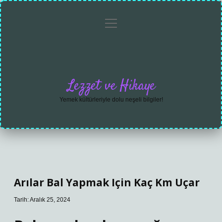
menüyü
Anasayfa
Gizlilik
Yasal
Hakkımızda
aç
Politikası
Uyarı
Lezzet ve Hikaye
Yemek kültürleriyle dolu neşeli bilgiler!
Arılar Bal Yapmak Için Kaç Km Uçar
Tarih: Aralık 25, 2024