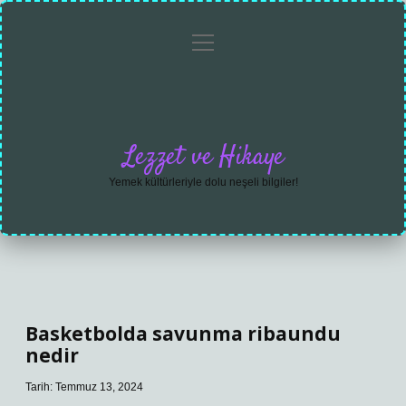
menüyü
Anasayfa
Gizlilik
Yasal
Hakkımızda
aç
Politikası
Uyarı
Lezzet ve Hikaye
Yemek kültürleriyle dolu neşeli bilgiler!
Basketbolda savunma ribaundu
nedir
Tarih: Temmuz 13, 2024