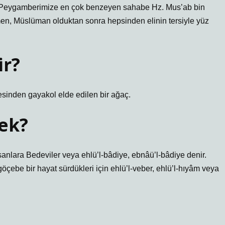
ve Peygamberimize en çok benzeyen sahabe Hz. Mus’ab bin
en, Müslüman olduktan sonra hepsinden elinin tersiyle yüz
ir?
esinden gayakol elde edilen bir ağaç.
ek?
sanlara Bedeviler veya ehlü’l-bâdiye, ebnâü’l-bâdiye denir.
öçebe bir hayat sürdükleri için ehlü’l-veber, ehlü’l-hıyâm veya