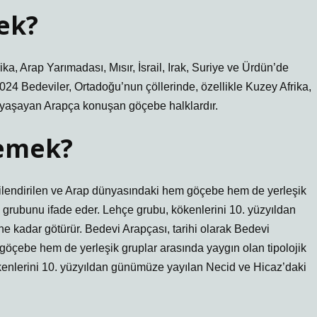
ek?
ka, Arap Yarımadası, Mısır, İsrail, Irak, Suriye ve Ürdün’de
24 Bedeviler, Ortadoğu’nun çöllerinde, özellikle Kuzey Afrika,
de yaşayan Arapça konuşan göçebe halklardır.
demek?
işkilendirilen ve Arap dünyasındaki hem göçebe hem de yerleşik
ri grubunu ifade eder. Lehçe grubu, kökenlerini 10. yüzyıldan
e kadar götürür. Bedevi Arapçası, tarihi olarak Bedevi
 göçebe hem de yerleşik gruplar arasında yaygın olan tipolojik
ökenlerini 10. yüzyıldan günümüze yayılan Necid ve Hicaz’daki