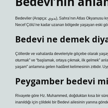
Bedevi’nin anla
Bedeviler (Arapça: بدوي), Sahra’nın Atlas Okyanusu kıyısından başlayarak Arap Çölü, Batı Çölü, Sina Yarımadası ve
Necef Çölü’ne kadar uzanan bölgede yaşayan eski göçe
Bedevi ne demek diy
Çöllerde ve vahalarda develeriyle göçebe olarak yaşay
oturmak” ve “başlamak, ortaya çıkmak, ilk gelmek” anla
yaşam” anlamına gelen hadâret kelimesinin zıttıdır. Uyg
Peygamber bedevi mi
Rivayete göre Hz. Muhammed, doğduktan kısa bir süre 
inanıldığı için çöldeki bir Bedevi ailesinin yanına gönde