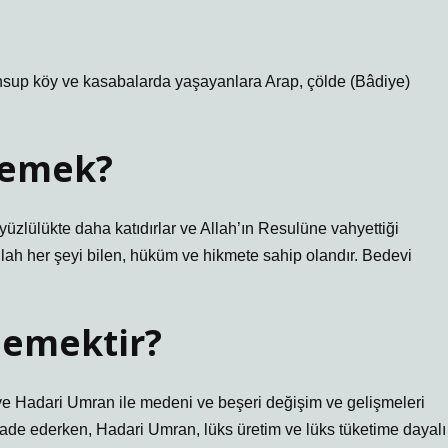
mensup köy ve kasabalarda yaşayanlara Arap, çölde (Bâdiye)
 demek?
iyüzlülükte daha katıdırlar ve Allah’ın Resulüne vahyettiği
llah her şeyi bilen, hüküm ve hikmete sahip olandır. Bedevi
demektir?
e Hadari Umran ile medeni ve beşeri değişim ve gelişmeleri
ifade ederken, Hadari Umran, lüks üretim ve lüks tüketime dayalı