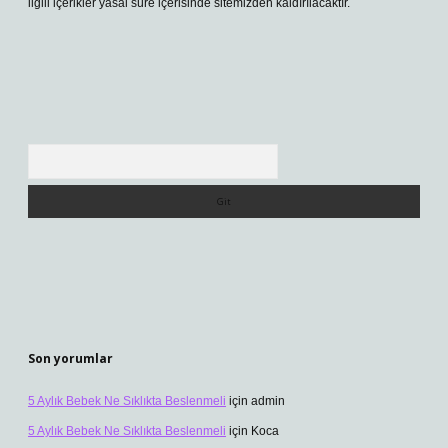
ilgili içerikler yasal süre içerisinde sitemizden kaldırılacaktır.
Arama
Son yorumlar
5 Aylık Bebek Ne Sıklıkta Beslenmeli
için
admin
5 Aylık Bebek Ne Sıklıkta Beslenmeli
için
Koca