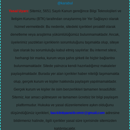
@karabul
Yasal Uyarı:
Sitemiz, 5651 Sayılı Kanun gereğince Bilgi Teknolojileri ve
İletişim Kurumu (BTK) tarafından onaylanmış bir Yer Sağlayıcı olarak
hizmet vermektedir. Bu nedenle, sitedeki içerikleri proaktif olarak
denetleme veya araştırma yükümlülüğümüz bulunmamaktadır. Ancak,
üyelerimiz yazdıkları içeriklerin sorumluluğunu taşımakta olup, siteye
üye olarak bu sorumluluğu kabul etmiş sayılırlar. Bu internet sitesi,
herhangi bir marka, kurum veya şahıs şirketi ile hiçbir bağlantısı
bulunmamaktadır. Sitede yalnızca kendi hazırladığımız makaleler
paylaşılmaktadır. Burada yer alan içerikler haber niteliği taşımamakta
olup, gerçek kurum ve kişiler hakkında paylaşım yapılmamaktadır.
Gerçek kurum ve kişiler ile isim benzerlikleri tamamen tesadüfidir.
Sitemiz, kar amacı gütmeyen ve tamamen ücretsiz bir bilgi paylaşım
platformudur. Hukuka ve yasal düzenlemelere aykırı olduğunu
düşündüğünüz içerikleri,
backlinkpanelicomtr@gmail.com
adresine
bildirmeniz halinde, ilgili içerikler yasal süre içerisinde sitemizden
kaldırılacaktır.