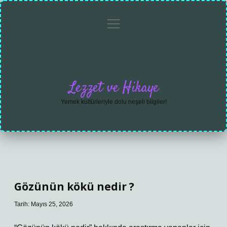
menüyü
Anasayfa
Gizlilik
Yasal
Hakkımızda
aç
Politikası
Uyarı
Lezzet ve Hikaye
Yemek kültürleriyle dolu neşeli bilgiler!
Gözünün kökü nedir ?
Tarih: Mayıs 25, 2026