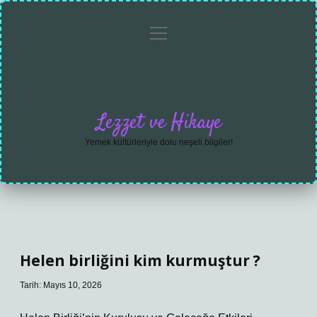
menüyü
Anasayfa
Gizlilik
Yasal
Hakkımızda
aç
Politikası
Uyarı
Lezzet ve Hikaye
Yemek kültürleriyle dolu neşeli bilgiler!
Helen birliğini kim kurmuştur ?
Tarih: Mayıs 10, 2026