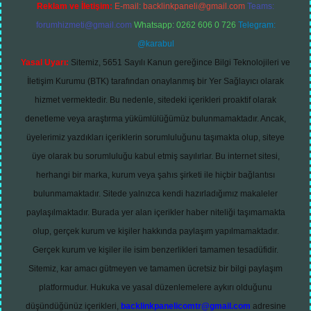
Reklam ve İletişim:
E-mail:
backlinkpaneli@gmail.com
Teams:
forumhizmeti@gmail.com
Whatsapp: 0262 606 0 726
Telegram:
@karabul
Yasal Uyarı:
Sitemiz, 5651 Sayılı Kanun gereğince Bilgi Teknolojileri ve
İletişim Kurumu (BTK) tarafından onaylanmış bir Yer Sağlayıcı olarak
hizmet vermektedir. Bu nedenle, sitedeki içerikleri proaktif olarak
denetleme veya araştırma yükümlülüğümüz bulunmamaktadır. Ancak,
üyelerimiz yazdıkları içeriklerin sorumluluğunu taşımakta olup, siteye
üye olarak bu sorumluluğu kabul etmiş sayılırlar. Bu internet sitesi,
herhangi bir marka, kurum veya şahıs şirketi ile hiçbir bağlantısı
bulunmamaktadır. Sitede yalnızca kendi hazırladığımız makaleler
paylaşılmaktadır. Burada yer alan içerikler haber niteliği taşımamakta
olup, gerçek kurum ve kişiler hakkında paylaşım yapılmamaktadır.
Gerçek kurum ve kişiler ile isim benzerlikleri tamamen tesadüfidir.
Sitemiz, kar amacı gütmeyen ve tamamen ücretsiz bir bilgi paylaşım
platformudur. Hukuka ve yasal düzenlemelere aykırı olduğunu
düşündüğünüz içerikleri,
backlinkpanelicomtr@gmail.com
adresine