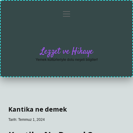
menüyü
Anasayfa
Gizlilik
Yasal
Hakkımızda
aç
Politikası
Uyarı
Lezzet ve Hikaye
Yemek kültürleriyle dolu neşeli bilgiler!
Kantika ne demek
Tarih: Temmuz 1, 2024