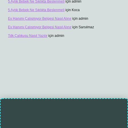
5 Aylık Bebek Ne Sıklıkta Beslenmeli
için
admin
5 Aylık Bebek Ne Sıklıkta Beslenmeli
için
Koca
Ev Hanımı Çalışmıyor Belgesi Nasıl Alınır
için
admin
Ev Hanımı Çalışmıyor Belgesi Nasıl Alınır
için
Sarsılmaz
Tdk Çalıkuşu Nasıl Yazılır
için
admin
et/