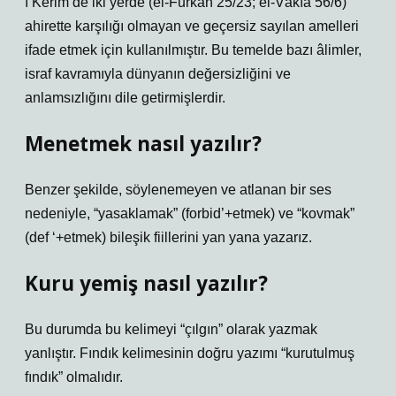
ı Kerim’de iki yerde (el-Furkan 25/23; el-Vâkıa 56/6)
ahirette karşılığı olmayan ve geçersiz sayılan amelleri
ifade etmek için kullanılmıştır. Bu temelde bazı âlimler,
israf kavramıyla dünyanın değersizliğini ve
anlamsızlığını dile getirmişlerdir.
Menetmek nasıl yazılır?
Benzer şekilde, söylenemeyen ve atlanan bir ses
nedeniyle, “yasaklamak” (forbid’+etmek) ve “kovmak”
(def ‘+etmek) bileşik fiillerini yan yana yazarız.
Kuru yemiş nasıl yazılır?
Bu durumda bu kelimeyi “çılgın” olarak yazmak
yanlıştır. Fındık kelimesinin doğru yazımı “kurutulmuş
fındık” olmalıdır.