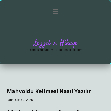
menüyü
Anasayfa
Gizlilik
Yasal
Hakkımızda
aç
Politikası
Uyarı
Lezzet ve Hikaye
Yemek kültürleriyle dolu neşeli bilgiler!
Mahvoldu Kelimesi Nasıl Yazılır
Tarih: Ocak 3, 2025