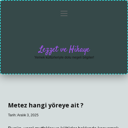
menüyü
Anasayfa
Gizlilik
Yasal
Hakkımızda
aç
Politikası
Uyarı
Lezzet ve Hikaye
Yemek kültürleriyle dolu neşeli bilgiler!
Metez hangi yöreye ait ?
Tarih: Aralık 3, 2025