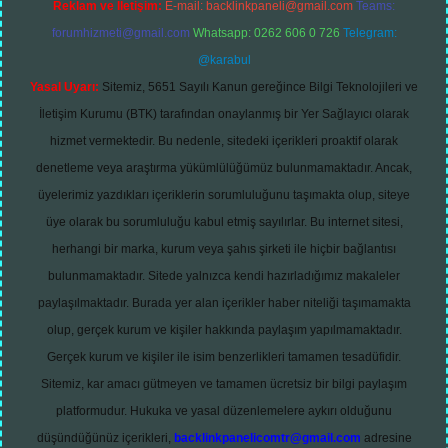
Reklam ve İletişim:
E-mail:
backlinkpaneli@gmail.com
Teams:
forumhizmeti@gmail.com
Whatsapp: 0262 606 0 726
Telegram:
@karabul
Yasal Uyarı:
Sitemiz, 5651 Sayılı Kanun gereğince Bilgi Teknolojileri ve
İletişim Kurumu (BTK) tarafından onaylanmış bir Yer Sağlayıcı olarak
hizmet vermektedir. Bu nedenle, sitedeki içerikleri proaktif olarak
denetleme veya araştırma yükümlülüğümüz bulunmamaktadır. Ancak,
üyelerimiz yazdıkları içeriklerin sorumluluğunu taşımakta olup, siteye
üye olarak bu sorumluluğu kabul etmiş sayılırlar. Bu internet sitesi,
herhangi bir marka, kurum veya şahıs şirketi ile hiçbir bağlantısı
bulunmamaktadır. Sitede yalnızca kendi hazırladığımız makaleler
paylaşılmaktadır. Burada yer alan içerikler haber niteliği taşımamakta
olup, gerçek kurum ve kişiler hakkında paylaşım yapılmamaktadır.
Gerçek kurum ve kişiler ile isim benzerlikleri tamamen tesadüfidir.
Sitemiz, kar amacı gütmeyen ve tamamen ücretsiz bir bilgi paylaşım
platformudur. Hukuka ve yasal düzenlemelere aykırı olduğunu
düşündüğünüz içerikleri,
backlinkpanelicomtr@gmail.com
adresine