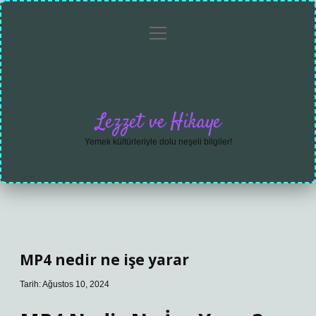
menüyü
Anasayfa
Gizlilik
Yasal
Hakkımızda
aç
Politikası
Uyarı
Lezzet ve Hikaye
Yemek kültürleriyle dolu neşeli bilgiler!
MP4 nedir ne işe yarar
Tarih: Ağustos 10, 2024