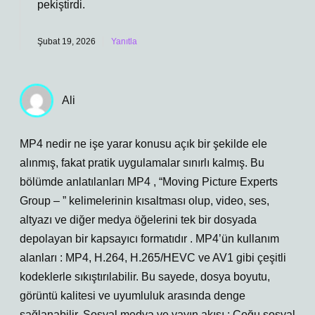
pekiştirdi.
Şubat 19, 2026
Yanıtla
Ali
MP4 nedir ne işe yarar konusu açık bir şekilde ele
alınmış, fakat pratik uygulamalar sınırlı kalmış. Bu
bölümde anlatılanları MP4 , “Moving Picture Experts
Group – ” kelimelerinin kısaltması olup, video, ses,
altyazı ve diğer medya öğelerini tek bir dosyada
depolayan bir kapsayıcı formatıdır . MP4’ün kullanım
alanları : MP4, H.264, H.265/HEVC ve AV1 gibi çeşitli
kodeklerle sıkıştırılabilir. Bu sayede, dosya boyutu,
görüntü kalitesi ve uyumluluk arasında denge
sağlanabilir. Sosyal medya ve yayın akışı : Çoğu sosyal