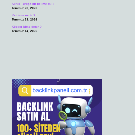
Klinik Türkçe bir kelime mi ?
Temmuz 25, 2026
Kaldırım nedir ?
Temmuz 23, 2026
Köşger kime denir ?
Temmuz 14, 2026