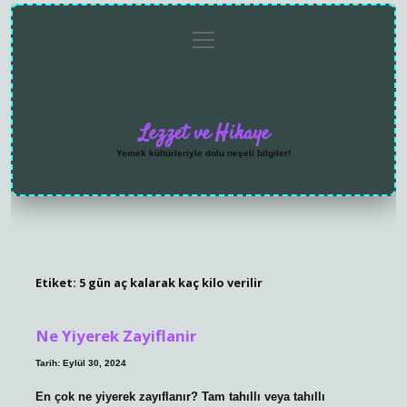
menüyü
Anasayfa
Gizlilik
Yasal
Hakkımızda
aç
Politikası
Uyarı
Lezzet ve Hikaye
Yemek kültürleriyle dolu neşeli bilgiler!
Etiket:
5 gün aç kalarak kaç kilo verilir
Ne Yiyerek Zayiflanir
Tarih: Eylül 30, 2024
En çok ne yiyerek zayıflanır? Tam tahıllı veya tahıllı