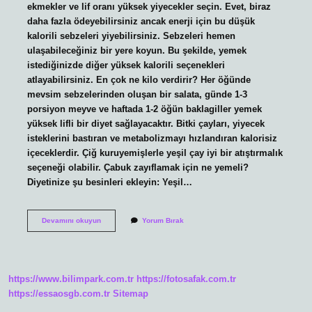
ekmekler ve lif oranı yüksek yiyecekler seçin. Evet, biraz
daha fazla ödeyebilirsiniz ancak enerji için bu düşük
kalorili sebzeleri yiyebilirsiniz. Sebzeleri hemen
ulaşabileceğiniz bir yere koyun. Bu şekilde, yemek
istediğinizde diğer yüksek kalorili seçenekleri
atlayabilirsiniz. En çok ne kilo verdirir? Her öğünde
mevsim sebzelerinden oluşan bir salata, günde 1-3
porsiyon meyve ve haftada 1-2 öğün baklagiller yemek
yüksek lifli bir diyet sağlayacaktır. Bitki çayları, yiyecek
isteklerini bastıran ve metabolizmayı hızlandıran kalorisiz
içeceklerdir. Çiğ kuruyemişlerle yeşil çay iyi bir atıştırmalık
seçeneği olabilir. Çabuk zayıflamak için ne yemeli?
Diyetinize şu besinleri ekleyin: Yeşil…
Ne
Devamını okuyun
Yorum Bırak
Yiyerek
Zayiflanir
https://www.bilimpark.com.tr
https://fotosafak.com.tr
https://essaosgb.com.tr
Sitemap