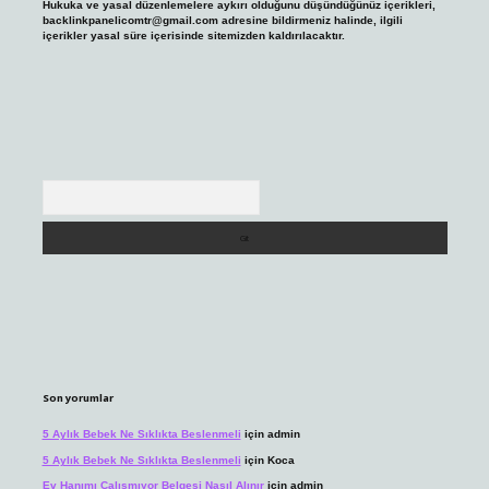
Hukuka ve yasal düzenlemelere aykırı olduğunu düşündüğünüz içerikleri,
backlinkpanelicomtr@gmail.com
adresine bildirmeniz halinde, ilgili
içerikler yasal süre içerisinde sitemizden kaldırılacaktır.
Arama
Son yorumlar
5 Aylık Bebek Ne Sıklıkta Beslenmeli
için
admin
5 Aylık Bebek Ne Sıklıkta Beslenmeli
için
Koca
Ev Hanımı Çalışmıyor Belgesi Nasıl Alınır
için
admin