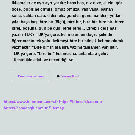
ikilemeler de ayrı ayrı yazılır: başa baş, diz dize, el ele, göz
göze, birbirine girmiş, omuz omuza, yan yana; baştan
sona, daldan dala, elden ele, günden güne, içinden, yıldan
yıla; başa baş, bire bir (ölçü), bire bir, bire bir, bire bir; birer
birer, boşuna, gün be gün, birer birer… Birebir ders nasıl
yazılır TDK? TDK’ya göre, kelimeleri en doğru şekilde
öğrenmenin tek yolu, kelimeyi bire bir bileşik kelime olarak
yazmaktır. “Bire bir”in ara sıra yazımı tamamen yanlıştır.
TDK’ya göre, “bire bir” kelimesi şu anlamlara gelir:
“Kesinlikle etkili ve istenildiği ve…
Birebir
Devamını okuyun
Yorum Bırak
Nasıl
Yazılır
Tdk
2024
https://www.bilimpark.com.tr
https://fotosafak.com.tr
https://essaosgb.com.tr
Sitemap