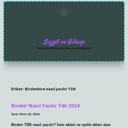
menüyü
Anasayfa
Gizlilik
Yasal
Hakkımızda
aç
Politikası
Uyarı
Lezzet ve Hikaye
Yemek kültürleriyle dolu neşeli bilgiler!
Etiket:
Birdenbire nasıl yazılır TDK
Birebir Nasıl Yazılır Tdk 2024
Tarih: Ekim 18, 2024
Birebir TDK nasıl yazılır? İsim ekleri ve iyelik ekleri alan