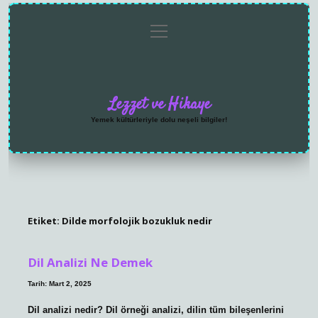
menüyü
Anasayfa
Gizlilik
Yasal
Hakkımızda
aç
Politikası
Uyarı
Lezzet ve Hikaye
Yemek kültürleriyle dolu neşeli bilgiler!
Etiket:
Dilde morfolojik bozukluk nedir
Dil Analizi Ne Demek
Tarih: Mart 2, 2025
Dil analizi nedir? Dil örneği analizi, dilin tüm bileşenlerini