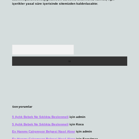
içerikler yasal süre içerisinde sitemizden kaldırılacaktır.
Arama
Son yorumlar
5 Aylık Bebek Ne Sıklıkta Beslenmeli
için
admin
5 Aylık Bebek Ne Sıklıkta Beslenmeli
için
Koca
Ev Hanımı Çalışmıyor Belgesi Nasıl Alınır
için
admin
Ev Hanımı Çalışmıyor Belgesi Nasıl Alınır
için
Sarsılmaz