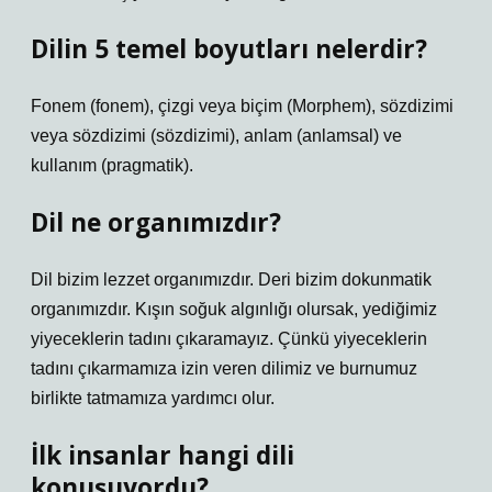
Dilin 5 temel boyutları nelerdir?
Fonem (fonem), çizgi veya biçim (Morphem), sözdizimi
veya sözdizimi (sözdizimi), anlam (anlamsal) ve
kullanım (pragmatik).
Dil ne organımızdır?
Dil bizim lezzet organımızdır. Deri bizim dokunmatik
organımızdır. Kışın soğuk algınlığı olursak, yediğimiz
yiyeceklerin tadını çıkaramayız. Çünkü yiyeceklerin
tadını çıkarmamıza izin veren dilimiz ve burnumuz
birlikte tatmamıza yardımcı olur.
İlk insanlar hangi dili
konuşuyordu?