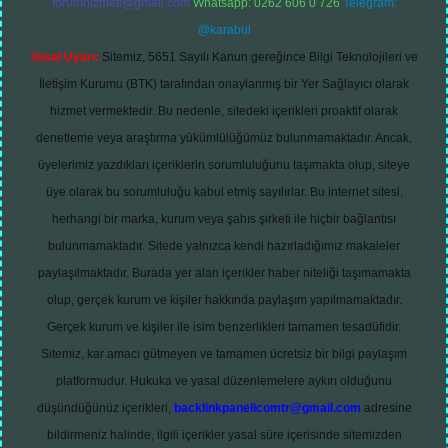
forumhizmeti@gmail.com
Whatsapp: 0262 606 0 726
Telegram:
@karabul
Yasal Uyarı:
Sitemiz, 5651 Sayılı Kanun gereğince Bilgi Teknolojileri ve
İletişim Kurumu (BTK) tarafından onaylanmış bir Yer Sağlayıcı olarak
hizmet vermektedir. Bu nedenle, sitedeki içerikleri proaktif olarak
denetleme veya araştırma yükümlülüğümüz bulunmamaktadır. Ancak,
üyelerimiz yazdıkları içeriklerin sorumluluğunu taşımakta olup, siteye
üye olarak bu sorumluluğu kabul etmiş sayılırlar. Bu internet sitesi,
herhangi bir marka, kurum veya şahıs şirketi ile hiçbir bağlantısı
bulunmamaktadır. Sitede yalnızca kendi hazırladığımız makaleler
paylaşılmaktadır. Burada yer alan içerikler haber niteliği taşımamakta
olup, gerçek kurum ve kişiler hakkında paylaşım yapılmamaktadır.
Gerçek kurum ve kişiler ile isim benzerlikleri tamamen tesadüfidir.
Sitemiz, kar amacı gütmeyen ve tamamen ücretsiz bir bilgi paylaşım
platformudur. Hukuka ve yasal düzenlemelere aykırı olduğunu
düşündüğünüz içerikleri,
backlinkpanelicomtr@gmail.com
adresine
bildirmeniz halinde, ilgili içerikler yasal süre içerisinde sitemizden