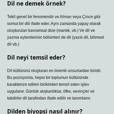
Dil ne demek örnek?
Tekil genel bir fenomendir ve Alman veya Çince gibi
somut bir dili ifade eder. Aynı zamanda yapay olarak
oluşturulan kavramsal dize (mantık, vb.) Ve dil ve
yazma eylemlerinin bölümleri de dil (yazılı dil, bilimsel
dil vb.)
Dil neyi temsil eder?
Dil kültürünü oluşturan en önemli unsurlardan biridir.
Bu pozisyonla, hepsi bir toplumun kültüründe
karakterize edilen birikimleri temsil eden işlev
uygulanır. Günlük alışkanlıklar, öfke, sevinçler ve
takdirler dil tarafından ifade edilir ve tanımlanır.
Dilden biyopsi nasıl alınır?