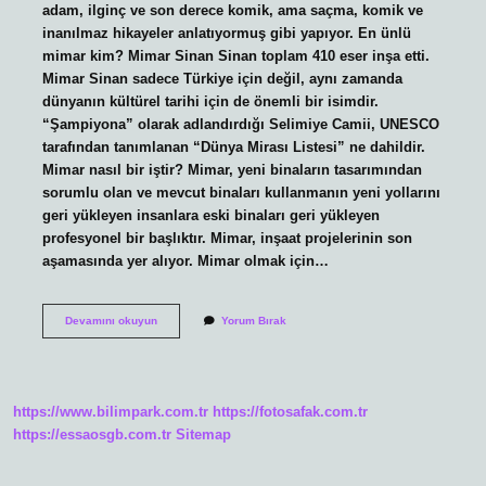
adam, ilginç ve son derece komik, ama saçma, komik ve
inanılmaz hikayeler anlatıyormuş gibi yapıyor. En ünlü
mimar kim? Mimar Sinan Sinan toplam 410 eser inşa etti.
Mimar Sinan sadece Türkiye için değil, aynı zamanda
dünyanın kültürel tarihi için de önemli bir isimdir.
“Şampiyona” olarak adlandırdığı Selimiye Camii, UNESCO
tarafından tanımlanan “Dünya Mirası Listesi” ne dahildir.
Mimar nasıl bir iştir? Mimar, yeni binaların tasarımından
sorumlu olan ve mevcut binaları kullanmanın yeni yollarını
geri yükleyen insanlara eski binaları geri yükleyen
profesyonel bir başlıktır. Mimar, inşaat projelerinin son
aşamasında yer alıyor. Mimar olmak için…
Ağır
Devamını okuyun
Yorum Bırak
Mimar
Kim
https://www.bilimpark.com.tr
https://fotosafak.com.tr
https://essaosgb.com.tr
Sitemap