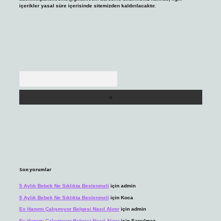
içerikler yasal süre içerisinde sitemizden kaldırılacaktır.
Arama
Son yorumlar
5 Aylık Bebek Ne Sıklıkta Beslenmeli
için
admin
5 Aylık Bebek Ne Sıklıkta Beslenmeli
için
Koca
Ev Hanımı Çalışmıyor Belgesi Nasıl Alınır
için
admin
Ev Hanımı Çalışmıyor Belgesi Nasıl Alınır
için
Sarsılmaz