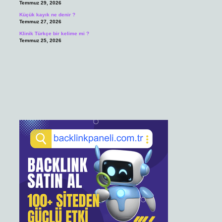
Temmuz 29, 2026
Küçük kayık ne denir ?
Temmuz 27, 2026
Klinik Türkçe bir kelime mi ?
Temmuz 25, 2026