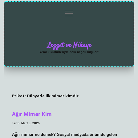
menüyü
Anasayfa
Gizlilik
Yasal
Hakkımızda
aç
Politikası
Uyarı
Lezzet ve Hikaye
Yemek kültürleriyle dolu neşeli bilgiler!
Etiket:
Dünyada ilk mimar kimdir
Ağır Mimar Kim
Tarih: Mart 5, 2025
Ağır mimar ne demek? Sosyal medyada önümde gelen