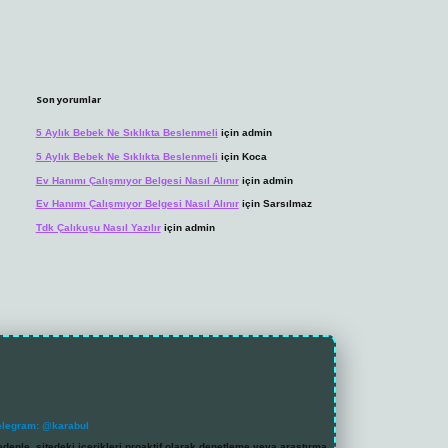
Son yorumlar
5 Aylık Bebek Ne Sıklıkta Beslenmeli
için
admin
5 Aylık Bebek Ne Sıklıkta Beslenmeli
için
Koca
Ev Hanımı Çalışmıyor Belgesi Nasıl Alınır
için
admin
Ev Hanımı Çalışmıyor Belgesi Nasıl Alınır
için
Sarsılmaz
Tdk Çalıkuşu Nasıl Yazılır
için
admin
elegram: @karabul
denle, sitedeki içerikleri proaktif olarak denetleme veya araştırma