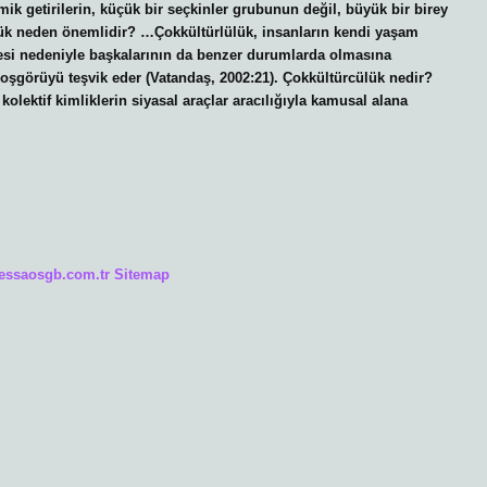
ik getirilerin, küçük bir seçkinler grubunun değil, büyük bir birey
ülük neden önemlidir? …Çokkültürlülük, insanların kendi yaşam
rmesi nedeniyle başkalarının da benzer durumlarda olmasına
oşgörüyü teşvik eder (Vatandaş, 2002:21). Çokkültürcülük nedir?
 kolektif kimliklerin siyasal araçlar aracılığıyla kamusal alana
/essaosgb.com.tr
Sitemap