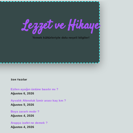
Lezzet ve Hikaye
Yemek kültürleriyle dolu neşeli bilgiler!
Sidebar
Son Yazılar
Ezilen ayağın üstüne basılır mı ?
Ağustos 6, 2026
Ayvalık Altınoluk İzmir arası kaç km ?
Ağustos 5, 2026
Boya zararlı mıdır ?
Ağustos 4, 2026
Arapça izafet ne demek ?
Ağustos 4, 2026