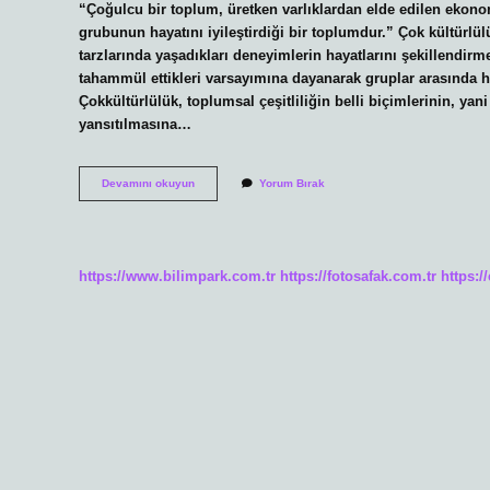
“Çoğulcu bir toplum, üretken varlıklardan elde edilen ekonom
grubunun hayatını iyileştirdiği bir toplumdur.” Çok kültürl
tarzlarında yaşadıkları deneyimlerin hayatlarını şekillendi
tahammül ettikleri varsayımına dayanarak gruplar arasında h
Çokkültürlülük, toplumsal çeşitliliğin belli biçimlerinin, yani
yansıtılmasına…
Çoğulcu
Devamını okuyun
Yorum Bırak
Kültür
Nedir
https://www.bilimpark.com.tr
https://fotosafak.com.tr
https:/