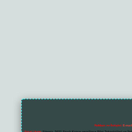
Reklam ve İletişim:
E-mai
Yasal Uyarı:
Sitemiz, 5651 Sayılı Kanun gereğince Bilgi Teknolojileri ve İl