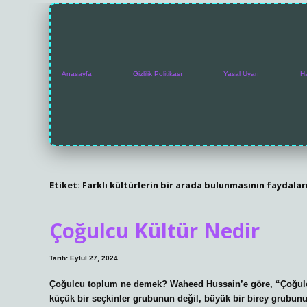
Anasayfa
Gizlilik Politikası
Yasal Uyarı
H
Etiket:
Farklı kültürlerin bir arada bulunmasının faydalar
Çoğulcu Kültür Nedir
Tarih: Eylül 27, 2024
Çoğulcu toplum ne demek? Waheed Hussain’e göre, “Çoğulcu b
küçük bir seçkinler grubunun değil, büyük bir birey grubunu