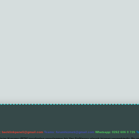
l:
backlinkpaneli@gmail.com
Teams:
forumhizmeti@gmail.com
Whatsapp: 0262 606 0 726
T
etişim Kurumu (BTK) tarafından onaylanmış bir Yer Sağlayıcı olarak hizmet vermektedir. Bu ne