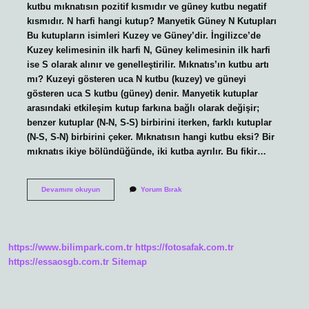
kutbu mıknatısın pozitif kısmıdır ve güney kutbu negatif
kısmıdır. N harfi hangi kutup? Manyetik Güney N Kutupları
Bu kutupların isimleri Kuzey ve Güney’dir. İngilizce’de
Kuzey kelimesinin ilk harfi N, Güney kelimesinin ilk harfi
ise S olarak alınır ve genelleştirilir. Mıknatıs’ın kutbu artı
mı? Kuzeyi gösteren uca N kutbu (kuzey) ve güneyi
gösteren uca S kutbu (güney) denir. Manyetik kutuplar
arasındaki etkileşim kutup farkına bağlı olarak değişir;
benzer kutuplar (N-N, S-S) birbirini iterken, farklı kutuplar
(N-S, S-N) birbirini çeker. Mıknatısın hangi kutbu eksi? Bir
mıknatıs ikiye bölündüğünde, iki kutba ayrılır. Bu fikir…
N
Devamını okuyun
Yorum Bırak
Kutbu
Artı
Mı
Eksi
Mi
https://www.bilimpark.com.tr
https://fotosafak.com.tr
https://essaosgb.com.tr
Sitemap