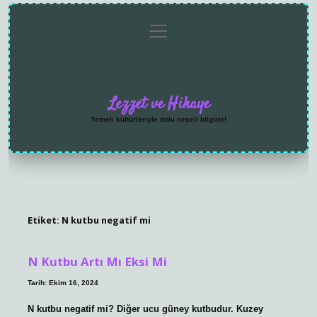
menüyü
Anasayfa
Gizlilik
Yasal
Hakkımızda
aç
Politikası
Uyarı
Lezzet ve Hikaye
Yemek kültürleriyle dolu neşeli bilgiler!
Etiket:
N kutbu negatif mi
N Kutbu Artı Mı Eksi Mi
Tarih: Ekim 16, 2024
N kutbu negatif mi? Diğer ucu güney kutbudur. Kuzey