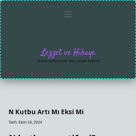
menüyü
Anasayfa
Gizlilik
Yasal
Hakkımızda
aç
Politikası
Uyarı
Lezzet ve Hikaye
Yemek kültürleriyle dolu neşeli bilgiler!
N Kutbu Artı Mı Eksi Mi
Tarih: Ekim 16, 2024