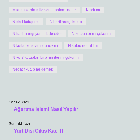
Mıknatıslarda n ile senin anlamı nedir
N artı mı
N eksi kutup mu
N harfi hangi kutup
N harfi hangi yönü ifade eder
N kutbu iter mi çeker mi
N kutbu kuzey mi güney mi
N kutbu negatif mi
N ve S kutupları birbirini iter mi çeker mi
Negatif kutup ne demek
Önceki Yazı
Ağartma Işlemi Nasıl Yapılır
Sonraki Yazı
Yurt Dışı Çıkış Kaç Tl