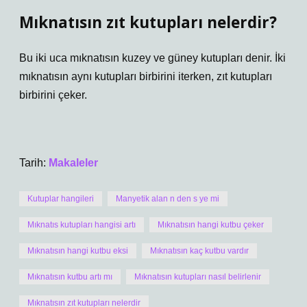
Mıknatısın zıt kutupları nelerdir?
Bu iki uca mıknatısın kuzey ve güney kutupları denir. İki
mıknatısın aynı kutupları birbirini iterken, zıt kutupları
birbirini çeker.
Tarih:
Makaleler
Kutuplar hangileri
Manyetik alan n den s ye mi
Mıknatıs kutupları hangisi artı
Mıknatısın hangi kutbu çeker
Mıknatısın hangi kutbu eksi
Mıknatısın kaç kutbu vardır
Mıknatısın kutbu artı mı
Mıknatısın kutupları nasıl belirlenir
Mıknatısın zıt kutupları nelerdir