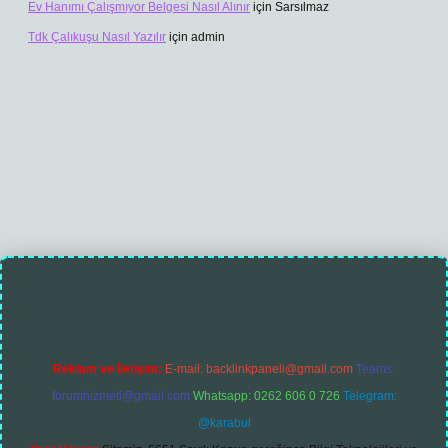
Ev Hanımı Çalışmıyor Belgesi Nasıl Alınır
için
Sarsılmaz
Tdk Çalıkuşu Nasıl Yazılır
için
admin
Reklam ve İletişim:
E-mail:
backlinkpaneli@gmail.com
Teams:
forumhizmeti@gmail.com
Whatsapp: 0262 606 0 726
Telegram:
@karabul