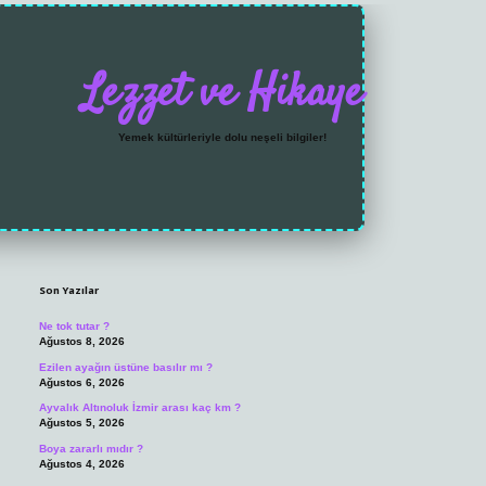
Lezzet ve Hikaye
Yemek kültürleriyle dolu neşeli bilgiler!
Sidebar
https://grandoperabet.
Son Yazılar
Ne tok tutar ?
Ağustos 8, 2026
Ezilen ayağın üstüne basılır mı ?
Ağustos 6, 2026
Ayvalık Altınoluk İzmir arası kaç km ?
Ağustos 5, 2026
Boya zararlı mıdır ?
Ağustos 4, 2026