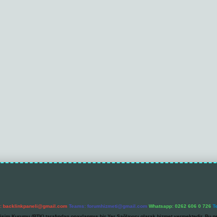
l:
backlinkpaneli@gmail.com
Teams:
forumhizmeti@gmail.com
Whatsapp: 0262 606 0 726
T
etişim Kurumu (BTK) tarafından onaylanmış bir Yer Sağlayıcı olarak hizmet vermektedir. Bu ne