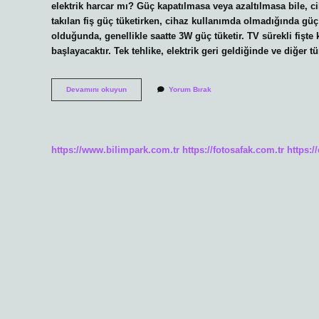
elektrik harcar mı? Güç kapatılmasa veya azaltılmasa bile, c
takılan fiş güç tüketirken, cihaz kullanımda olmadığında güç
olduğunda, genellikle saatte 3W güç tüketir. TV sürekli fişte 
başlayacaktır. Tek tehlike, elektrik geri geldiğinde ve diğer t
Televizyon
Devamını okuyun
Yorum Bırak
Fişi
Takılı
Kalırsa
Elektrik
Harcar
https://www.bilimpark.com.tr
https://fotosafak.com.tr
https:/
Mı