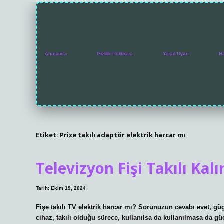
Anasayfa
Gizlilik Politikası
Yasal Uyarı
H
Etiket:
Prize takılı adaptör elektrik harcar mı
Televizyon Fişi Takılı Kal
Tarih: Ekim 19, 2024
Fişe takılı TV elektrik harcar mı? Sorunuzun cevabı evet, g
cihaz, takılı olduğu sürece, kullanılsa da kullanılmasa da g