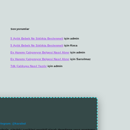
Son yorumlar
5 Aylık Bebek Ne Sıklıkta Beslenmeli
için
admin
5 Aylık Bebek Ne Sıklıkta Beslenmeli
için
Koca
Ev Hanımı Çalışmıyor Belgesi Nasıl Alınır
için
admin
Ev Hanımı Çalışmıyor Belgesi Nasıl Alınır
için
Sarsılmaz
Tdk Çalıkuşu Nasıl Yazılır
için
admin
elegram: @karabul
denle, sitedeki içerikleri proaktif olarak denetleme veya araştırma