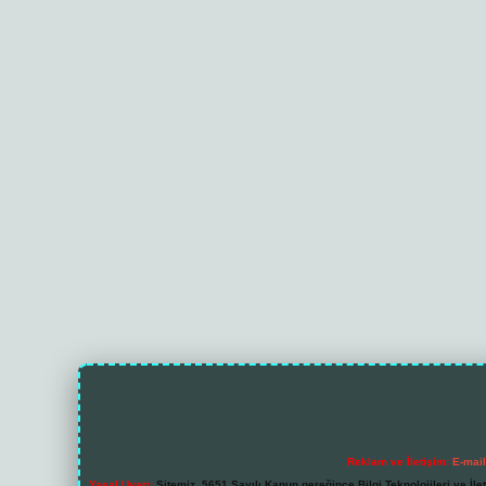
Reklam ve İletişim:
E-mai
Yasal Uyarı:
Sitemiz, 5651 Sayılı Kanun gereğince Bilgi Teknolojileri ve İl