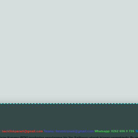
l:
backlinkpaneli@gmail.com
Teams:
forumhizmeti@gmail.com
Whatsapp: 0262 606 0 726
T
etişim Kurumu (BTK) tarafından onaylanmış bir Yer Sağlayıcı olarak hizmet vermektedir. Bu ne