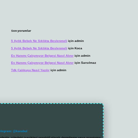
Son yorumlar
5 Aylık Bebek Ne Sıklıkta Beslenmeli
için
admin
5 Aylık Bebek Ne Sıklıkta Beslenmeli
için
Koca
Ev Hanımı Çalışmıyor Belgesi Nasıl Alınır
için
admin
Ev Hanımı Çalışmıyor Belgesi Nasıl Alınır
için
Sarsılmaz
Tdk Çalıkuşu Nasıl Yazılır
için
admin
elegram: @karabul
denle, sitedeki içerikleri proaktif olarak denetleme veya araştırma