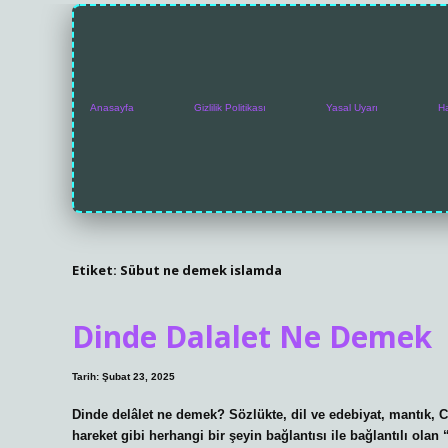
Anasayfa
Gizlilik Politikası
Yasal Uyarı
H
Etiket:
Sübut ne demek islamda
Dinde Dalalet Ne Demek
Tarih: Şubat 23, 2025
Dinde delâlet ne demek? Sözlükte, dil ve edebiyat, mantık, 
hareket gibi herhangi bir şeyin bağlantısı ile bağlantılı olan “l