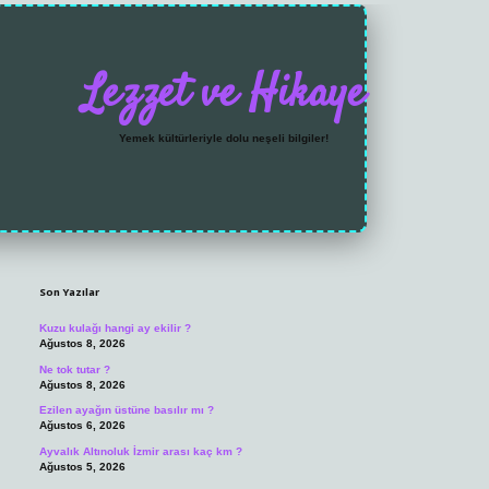
Lezzet ve Hikaye
Yemek kültürleriyle dolu neşeli bilgiler!
Sidebar
https://grandoperabet.
Son Yazılar
Kuzu kulağı hangi ay ekilir ?
Ağustos 8, 2026
Ne tok tutar ?
Ağustos 8, 2026
Ezilen ayağın üstüne basılır mı ?
Ağustos 6, 2026
Ayvalık Altınoluk İzmir arası kaç km ?
Ağustos 5, 2026