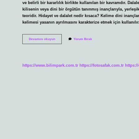
ve belirli bir kararlılık birlikte kullanılan bir kavramdır. Dal
kilisenin veya dini bir örgütün tanınmış inançlarıyla, yerleşi
teoridir. Hidayet ve dalalet nedir kısaca? Kelime dini inançl
kelimesi yasanın ayrılmasını karakterize etmek için kullanılı
Dinde
Devamını okuyun
Yorum Bırak
Dalalet
Ne
Demek
https://www.bilimpark.com.tr
https://fotosafak.com.tr
https:/