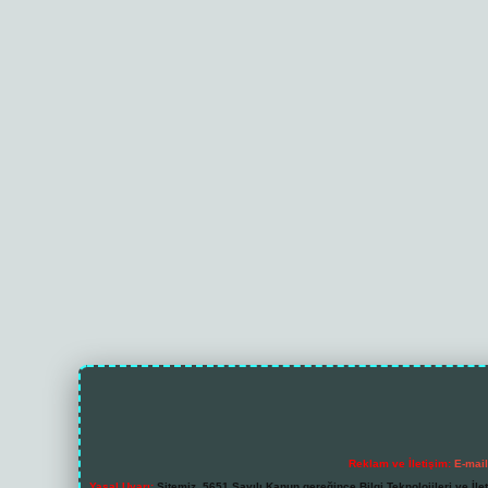
Reklam ve İletişim:
E-mai
Yasal Uyarı:
Sitemiz, 5651 Sayılı Kanun gereğince Bilgi Teknolojileri ve İl