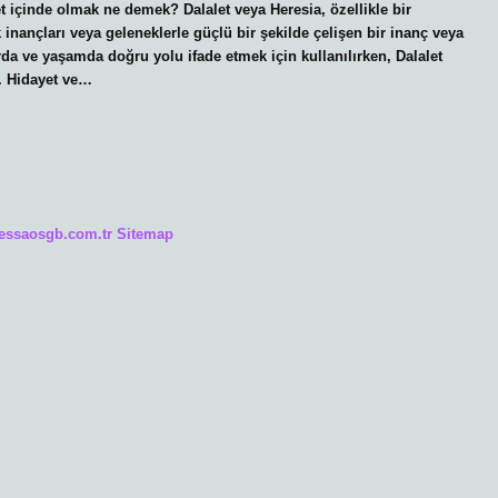
alet içinde olmak ne demek? Dalalet veya Heresia, özellikle bir
k inançları veya geleneklerle güçlü bir şekilde çelişen bir inanç veya
arda ve yaşamda doğru yolu ifade etmek için kullanılırken, Dalalet
r. Hidayet ve…
/essaosgb.com.tr
Sitemap