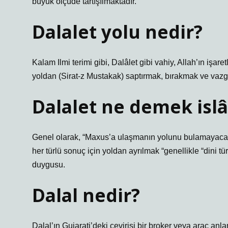
büyük ölçüde tartışılmaktadır.
Dalalet yolu nedir?
Kalam Ilmi terimi gibi, Dalâlet gibi vahiy, Allah’ın işa
yoldan (Sirat-z Mustakak) saptırmak, bırakmak ve vaz
Dalalet ne demek isl
Genel olarak, “Maxus’a ulaşmanın yolunu bulamayacak
her türlü sonuç için yoldan ayrılmak “genellikle “dini tür
duygusu.
Dalal nedir?
Dalal’ın Gujarati’deki çevirisi bir broker veya araç anla