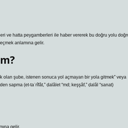
retleri ve hatta peygamberleri ile haber vererek bu doğru yolu doğr
geçmek anlamına gelir.
âm?
 olan şube, istenen sonuca yol açmayan bir yola gitmek” veya
den sapma (et-taʿrîfât,” ḍalâlet “md; keşşâf,” ḍalâl “sanat)
mına gelir.