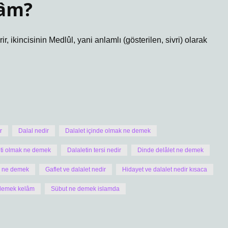
lâm?
ir, ikincisinin Medlûl, yani anlamlı (gösterilen, sivri) olarak
r
Dalal nedir
Dalalet içinde olmak ne demek
eti olmak ne demek
Dalaletin tersi nedir
Dinde delâlet ne demek
k ne demek
Gaflet ve dalalet nedir
Hidayet ve dalalet nedir kısaca
demek kelâm
Sübut ne demek islamda