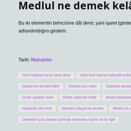
Medlul ne demek ke
Bu iki elementin birincisine dâl denir, yani işaret (göster
adlandırıldığını gösterir.
Tarih:
Makaleler
Allah hidayet versin kime denir
Allah kimi dilerse hidayete erdiri
Dalalet ne demek islâm
Dalalet yolu nedir
Dalaletin delal
Dinde sapıklık nedir
Dinde sapkınlık nedir
Dinde tasaddu
Hidayetin zıttı nedir
İslamda hidayet ne demek
Medlul ne 
Ümmetim asla dalalet üzerinde birleşmez hadisi ne ile ilgili