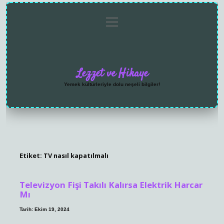
menüyü
Anasayfa
Gizlilik
Yasal
Hakkımızda
aç
Politikası
Uyarı
Lezzet ve Hikaye
Yemek kültürleriyle dolu neşeli bilgiler!
Etiket:
TV nasıl kapatılmalı
Televizyon Fişi Takılı Kalırsa Elektrik Harcar
Mı
Tarih: Ekim 19, 2024