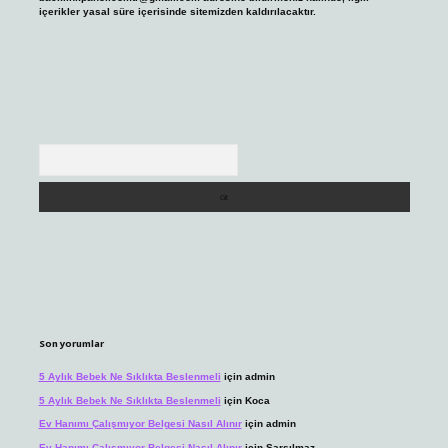
içerikler yasal süre içerisinde sitemizden kaldırılacaktır.
Arama
Son yorumlar
5 Aylık Bebek Ne Sıklıkta Beslenmeli
için
admin
5 Aylık Bebek Ne Sıklıkta Beslenmeli
için
Koca
Ev Hanımı Çalışmıyor Belgesi Nasıl Alınır
için
admin
Ev Hanımı Çalışmıyor Belgesi Nasıl Alınır
için
Sarsılmaz