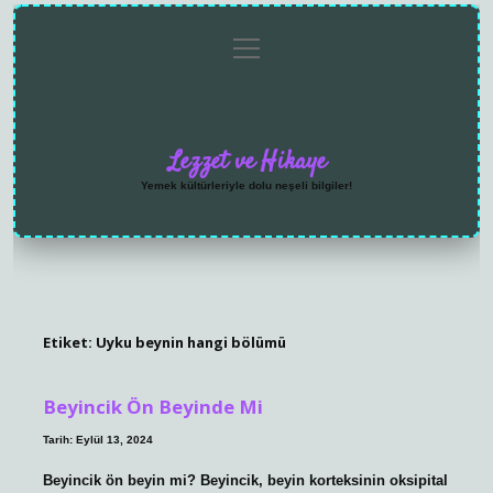
menüyü
Anasayfa
Gizlilik
Yasal
Hakkımızda
aç
Politikası
Uyarı
Lezzet ve Hikaye
Yemek kültürleriyle dolu neşeli bilgiler!
Etiket:
Uyku beynin hangi bölümü
Beyincik Ön Beyinde Mi
Tarih: Eylül 13, 2024
Beyincik ön beyin mi? Beyincik, beyin korteksinin oksipital