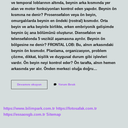
ve temporal loblarının altında, beynin arka kısmında yer
alan ve motor fonksiyonları kontrol eden yapıdır. Beynin ön
kısmına ne denir? Prosensefalon veya ön beyin,
omurgalılarda beynin en öndeki (rostral) kısmıdır. Orta
beyin ve arka beyinle birlikte, erken embriyonik gelişimde
beynin üç ana bölümünü oluşturur. Diensefalon ve
telensefalonda 5 vezikül aşamasına ayrılır. Beynin ön
bölgesine ne denir? FRONTAL LOB: Bu, alnın arkasındaki
beynin ön kısmıdır. Planlama, organizasyon, problem
çözme, dikkat, kişilik ve duygusal durum gibi işlevleri
vardır. Ön beyin neyi kontrol eder? Ön tarafta, alnın hemen
arkasında yer alır. Önden merkezi oluğa doğru…
Beyincik
Devamını okuyun
Yorum Bırak
Ön
Beyinde
Mi
https://www.bilimpark.com.tr
https://fotosafak.com.tr
https://essaosgb.com.tr
Sitemap