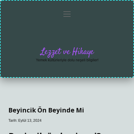
menüyü
Anasayfa
Gizlilik
Yasal
Hakkımızda
aç
Politikası
Uyarı
Lezzet ve Hikaye
Yemek kültürleriyle dolu neşeli bilgiler!
Beyincik Ön Beyinde Mi
Tarih: Eylül 13, 2024