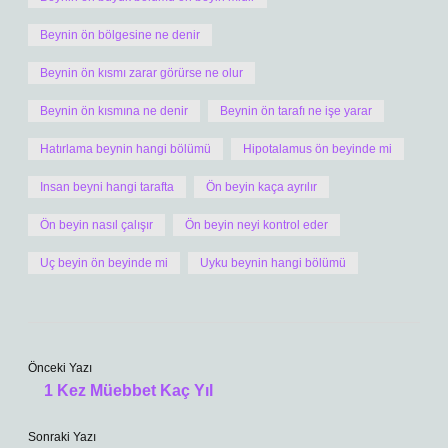
Beynin ön bölgesine ne denir
Beynin ön kısmı zarar görürse ne olur
Beynin ön kısmına ne denir
Beynin ön tarafı ne işe yarar
Hatırlama beynin hangi bölümü
Hipotalamus ön beyinde mi
Insan beyni hangi tarafta
Ön beyin kaça ayrılır
Ön beyin nasıl çalışır
Ön beyin neyi kontrol eder
Uç beyin ön beyinde mi
Uyku beynin hangi bölümü
Önceki Yazı
1 Kez Müebbet Kaç Yıl
Sonraki Yazı