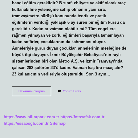
hangi eğitim gereklidir? B sınıfı ehliyete ve aktif olarak araç
kullanabilme yeteneğine sahip olmanın yanı sıra,
tramvay/metro sürüşü konusunda teorik ve pratik
eğitimlerin verildiği yaklaşık 6 ay süren bir eğitim kursu da
gereklidir. Kadınlar vatman olabilir mi? Tüm engellere
rağmen yılmayan ve zorlu eğitimleri başarıyla tamamlayan
kadın şoförler, çocuklarının da kahramanı oluyor.
Anneleriyle gurur duyan çocuklar, annelerinin mesleğine de
büyük ilgi duyuyor. İzmir Büyükşehir Belediyesi’nin raylı
sistemlerinden biri olan Metro A.Ş. ve İzmir Tramvayı’nda
çalışan 282 şoförün 33’ü kadın. Vatman kaç lira maaş alır?
23 kullanıcının verileriyle oluşturuldu. Son 3 ayın…
Kadın
Devamını okuyun
Yorum Bırak
Vatman
Nasıl
Olunur
https://www.bilimpark.com.tr
https://fotosafak.com.tr
https://essaosgb.com.tr
Sitemap