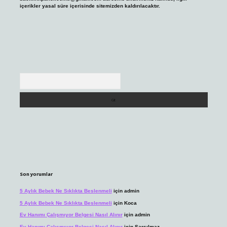
içerikler yasal süre içerisinde sitemizden kaldırılacaktır.
Arama
Son yorumlar
5 Aylık Bebek Ne Sıklıkta Beslenmeli
için
admin
5 Aylık Bebek Ne Sıklıkta Beslenmeli
için
Koca
Ev Hanımı Çalışmıyor Belgesi Nasıl Alınır
için
admin
Ev Hanımı Çalışmıyor Belgesi Nasıl Alınır
için
Sarsılmaz