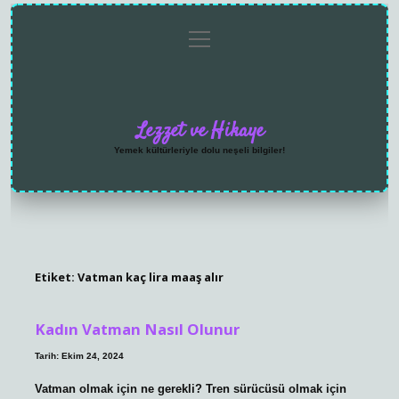
menüyü
Anasayfa
Gizlilik
Yasal
Hakkımızda
aç
Politikası
Uyarı
Lezzet ve Hikaye
Yemek kültürleriyle dolu neşeli bilgiler!
Etiket:
Vatman kaç lira maaş alır
Kadın Vatman Nasıl Olunur
Tarih: Ekim 24, 2024
Vatman olmak için ne gerekli? Tren sürücüsü olmak için