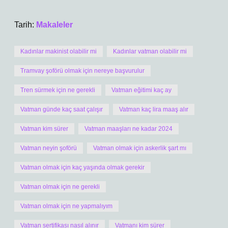
Tarih:
Makaleler
Kadınlar makinist olabilir mi
Kadınlar vatman olabilir mi
Tramvay şoförü olmak için nereye başvurulur
Tren sürmek için ne gerekli
Vatman eğitimi kaç ay
Vatman günde kaç saat çalışır
Vatman kaç lira maaş alır
Vatman kim sürer
Vatman maaşları ne kadar 2024
Vatman neyin şoförü
Vatman olmak için askerlik şart mı
Vatman olmak için kaç yaşında olmak gerekir
Vatman olmak için ne gerekli
Vatman olmak için ne yapmalıyım
Vatman sertifikası nasıl alınır
Vatmanı kim sürer