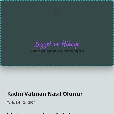
menüyü
Anasayfa
Gizlilik
Yasal
Hakkımızda
aç
Politikası
Uyarı
Lezzet ve Hikaye
Yemek kültürleriyle dolu neşeli bilgiler!
Kadın Vatman Nasıl Olunur
Tarih: Ekim 24, 2024