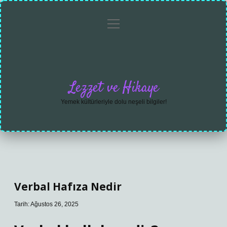
menüyü
Anasayfa
Gizlilik
Yasal
Hakkımızda
aç
Politikası
Uyarı
Lezzet ve Hikaye
Yemek kültürleriyle dolu neşeli bilgiler!
Verbal Hafıza Nedir
Tarih: Ağustos 26, 2025