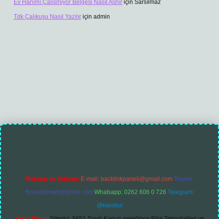
Ev Hanımı Çalışmıyor Belgesi Nasıl Alınır
için
Sarsılmaz
Tdk Çalıkuşu Nasıl Yazılır
için
admin
Reklam ve İletişim:
E-mail:
backlinkpaneli@gmail.com
Teams:
forumhizmeti@gmail.com
Whatsapp: 0262 606 0 726
Telegram:
@karabul
Yasal Uyarı:
Sitemiz, 5651 Sayılı Kanun gereğince Bilgi Teknolojileri ve