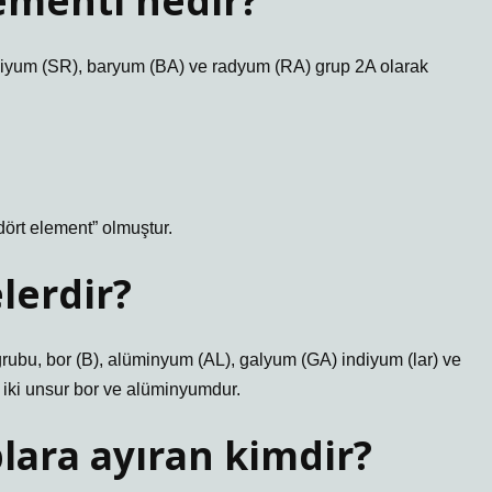
ementi nedir?
siyum (SR), baryum (BA) ve radyum (RA) grup 2A olarak
dört element” olmuştur.
lerdir?
grubu, bor (B), alüminyum (AL), galyum (GA) indiyum (lar) ve
 iki unsur bor ve alüminyumdur.
lara ayıran kimdir?