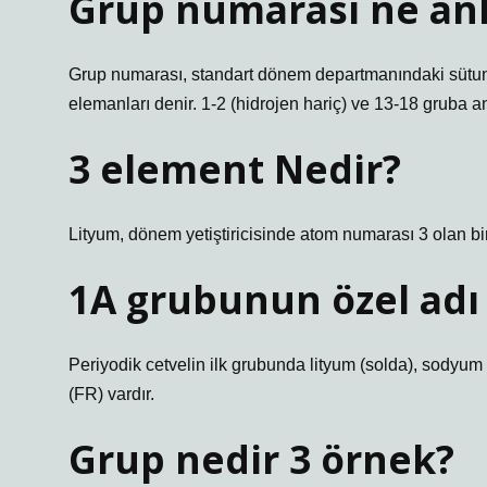
Grup numarası ne anl
Grup numarası, standart dönem departmanındaki sütun s
elemanları denir. 1-2 (hidrojen hariç) ve 13-18 gruba an
3 element Nedir?
Lityum, dönem yetiştiricisinde atom numarası 3 olan bir
1A grubunun özel adı
Periyodik cetvelin ilk grubunda lityum (solda), sodyu
(FR) vardır.
Grup nedir 3 örnek?