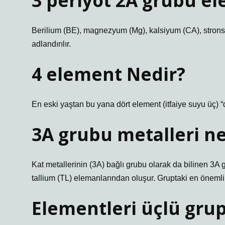
3 periyot 2A grubu el
Berilium (BE), magnezyum (Mg), kalsiyum (CA), stron
adlandırılır.
4 element Nedir?
En eski yaştan bu yana dört element (itfaiye suyu üç) “
3A grubu metalleri ne
Kat metallerinin (3A) bağlı grubu olarak da bilinen 3A 
tallium (TL) elemanlarından oluşur. Gruptaki en önemli
Elementleri üçlü grup