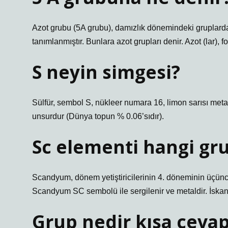
Azot grubu (5A grubu), damızlık dönemindeki gruplardan
tanımlanmıştır. Bunlara azot grupları denir. Azot (lar), 
S neyin simgesi?
Sülfür, sembol S, nükleer numara 16, limon sarısı metal 
unsurdur (Dünya topun % 0.06’sıdır).
Sc elementi hangi gr
Scandyum, dönem yetiştiricilerinin 4. döneminin üçünc
Scandyum SC sembolü ile sergilenir ve metaldir. İskan
Grup nedir kısa ceva