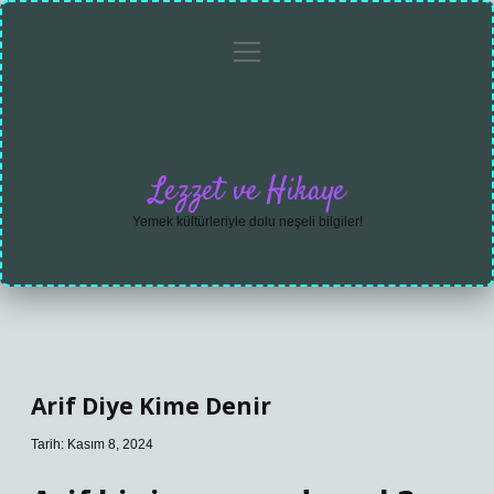
menüyü
Anasayfa
Gizlilik
Yasal
Hakkımızda
aç
Politikası
Uyarı
Lezzet ve Hikaye
Yemek kültürleriyle dolu neşeli bilgiler!
Arif Diye Kime Denir
Tarih: Kasım 8, 2024