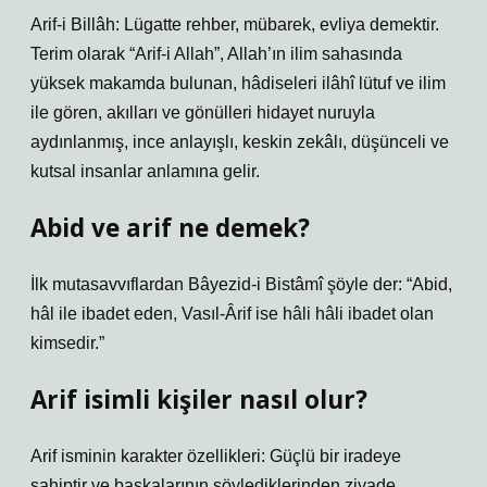
Arif-i Billâh: Lügatte rehber, mübarek, evliya demektir.
Terim olarak “Arif-i Allah”, Allah’ın ilim sahasında
yüksek makamda bulunan, hâdiseleri ilâhî lütuf ve ilim
ile gören, akılları ve gönülleri hidayet nuruyla
aydınlanmış, ince anlayışlı, keskin zekâlı, düşünceli ve
kutsal insanlar anlamına gelir.
Abid ve arif ne demek?
İlk mutasavvıflardan Bâyezid-i Bistâmî şöyle der: “Abid,
hâl ile ibadet eden, Vasıl-Ârif ise hâli hâli ibadet olan
kimsedir.”
Arif isimli kişiler nasıl olur?
Arif isminin karakter özellikleri: Güçlü bir iradeye
sahiptir ve başkalarının söylediklerinden ziyade