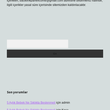
içerikleri,
backlinkpanelicomtr@gmail.com
adresine bildirmeniz halinde,
ilgili içerikler yasal süre içerisinde sitemizden kaldırılacaktır.
Arama
Son yorumlar
5 Aylık Bebek Ne Sıklıkta Beslenmeli
için
admin