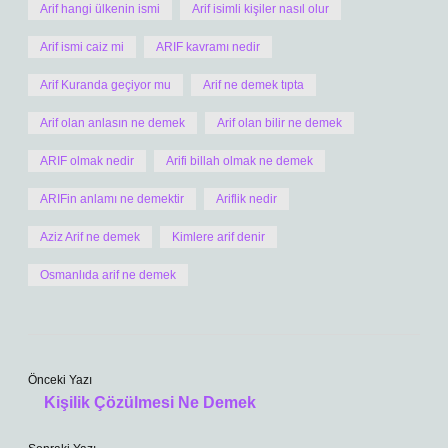
Arif hangi ülkenin ismi
Arif isimli kişiler nasıl olur
Arif ismi caiz mi
ARIF kavramı nedir
Arif Kuranda geçiyor mu
Arif ne demek tıpta
Arif olan anlasın ne demek
Arif olan bilir ne demek
ARIF olmak nedir
Arifi billah olmak ne demek
ARIFin anlamı ne demektir
Ariflik nedir
Aziz Arif ne demek
Kimlere arif denir
Osmanlıda arif ne demek
Önceki Yazı
Kişilik Çözülmesi Ne Demek