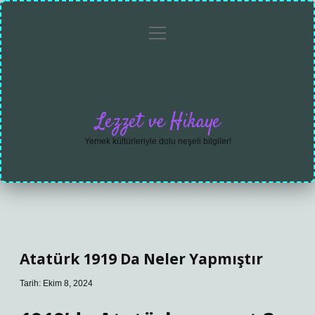
menüyü
Anasayfa
Gizlilik
Yasal
Hakkımızda
aç
Politikası
Uyarı
Lezzet ve Hikaye
Yemek kültürleriyle dolu neşeli bilgiler!
Atatürk 1919 Da Neler Yapmıştır
Tarih: Ekim 8, 2024