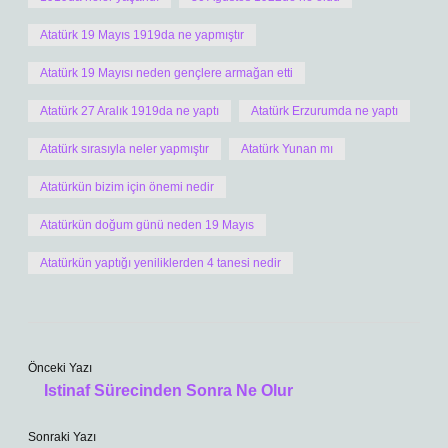
Atatürk 19 Mayıs 1919da ne yapmıştır
Atatürk 19 Mayısı neden gençlere armağan etti
Atatürk 27 Aralık 1919da ne yaptı
Atatürk Erzurumda ne yaptı
Atatürk sırasıyla neler yapmıştır
Atatürk Yunan mı
Atatürkün bizim için önemi nedir
Atatürkün doğum günü neden 19 Mayıs
Atatürkün yaptığı yeniliklerden 4 tanesi nedir
Önceki Yazı
Istinaf Sürecinden Sonra Ne Olur
Sonraki Yazı