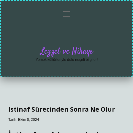
menüyü
Anasayfa
Gizlilik
Yasal
Hakkımızda
aç
Politikası
Uyarı
Lezzet ve Hikaye
Yemek kültürleriyle dolu neşeli bilgiler!
Istinaf Sürecinden Sonra Ne Olur
Tarih: Ekim 8, 2024